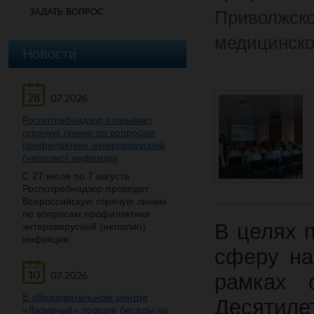
ЗАДАТЬ ВОПРОС
Приволжско
медицинско
Новости
28
07.2026
Роспотребнадзор открывает
горячую линию по вопросам
профилактики энтеровирусной
(неполио) инфекции
С 27 июля по 7 августа
Роспотребнадзор проведет
Всероссийскую горячую линию
по вопросам профилактики
В целях 
энтеровирусной (неполио)
инфекции.
сферу на
10
07.2026
рамках 
В образовательном центре
Десятиле
«Лазурный» прошли беседы на