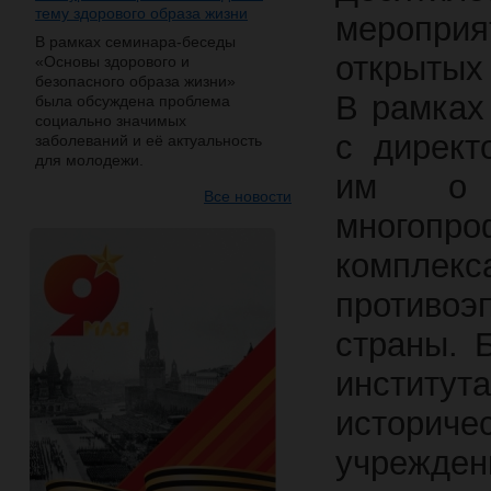
тему здорового образа жизни
меропри
В рамках семинара-беседы
открытых 
«Основы здорового и
безопасного образа жизни»
В рамках
была обсуждена проблема
социально значимых
с директ
заболеваний и её актуальность
для молодежи.
им о с
Все новости
многопро
комплек
противо
страны. 
институт
историче
учрежде