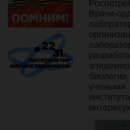
Роспотре
Врачи-
лаборат
организа
лаборат
разраб
эпидемио
биологи
ученым
институ
интересу