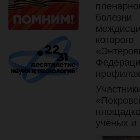
пленарн
болезн
междисц
которог
«Энтеро
Федераци
профилак
Участни
«Покров
площадко
учёных и