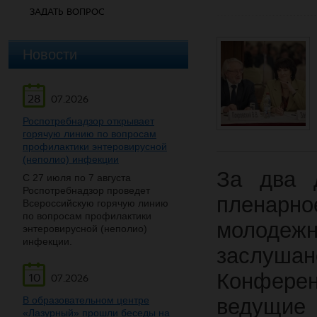
ЗАДАТЬ ВОПРОС
Новости
28
07.2026
Роспотребнадзор открывает
горячую линию по вопросам
профилактики энтеровирусной
(неполио) инфекции
За два 
С 27 июля по 7 августа
Роспотребнадзор проведет
пленарно
Всероссийскую горячую линию
по вопросам профилактики
молодеж
энтеровирусной (неполио)
инфекции.
заслушан
Конферен
10
07.2026
В образовательном центре
ведущ
«Лазурный» прошли беседы на