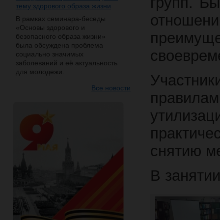
групп. Б
тему здорового образа жизни
отношени
В рамках семинара-беседы
«Основы здорового и
преимущ
безопасного образа жизни»
была обсуждена проблема
своеврем
социально значимых
заболеваний и её актуальность
для молодежи.
Участни
Все новости
правила
утилиз
практич
снятию м
В занятии