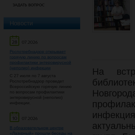
ЗАДАТЬ ВОПРОС
Новости
28
07.2026
Роспотребнадзор открывает
горячую линию по вопросам
профилактики энтеровирусной
(неполио) инфекции
На вст
С 27 июля по 7 августа
библиот
Роспотребнадзор проведет
Всероссийскую горячую линию
Новгорода
по вопросам профилактики
энтеровирусной (неполио)
профила
инфекции.
инфекц
10
07.2026
актуаль
В образовательном центре
«Лазурный» прошли беседы на