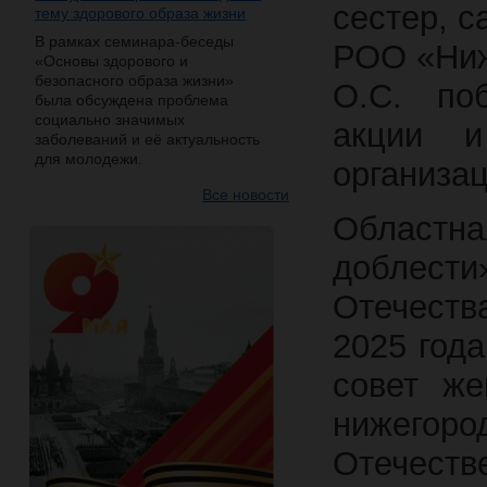
сестер, с
тему здорового образа жизни
В рамках семинара-беседы
РОО «Ниж
«Основы здорового и
безопасного образа жизни»
О.С. поб
была обсуждена проблема
социально значимых
акции и
заболеваний и её актуальность
для молодежи.
организац
Все новости
Област
доблест
Отечеств
2025 год
совет ж
нижегор
Отечеств