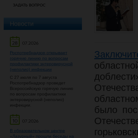
ЗАДАТЬ ВОПРОС
Новости
28
07.2026
Заключи
Роспотребнадзор открывает
горячую линию по вопросам
област
профилактики энтеровирусной
(неполио) инфекции
доблест
С 27 июля по 7 августа
Роспотребнадзор проведет
Отечес
Всероссийскую горячую линию
по вопросам профилактики
областн
энтеровирусной (неполио)
инфекции.
было пос
Отечест
10
07.2026
горьков
В образовательном центре
«Лазурный» прошли беседы на