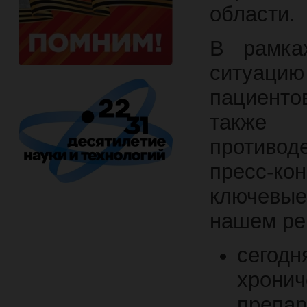
области.
В рамка
ситуацию 
пациенто
также 
противо
пресс-
ключевые
нашем ре
сегод
хрони
препа