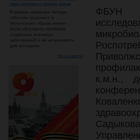
тему здорового образа жизни
ФБУН 
В рамках семинара-беседы
«Основы здорового и
исследов
безопасного образа жизни»
была обсуждена проблема
микробио
социально значимых
заболеваний и её актуальность
Роспотре
для молодежи.
Привол
Все новости
профилак
к.м.н., 
конфер
Ковален
здравоох
Садыкова
Управлен