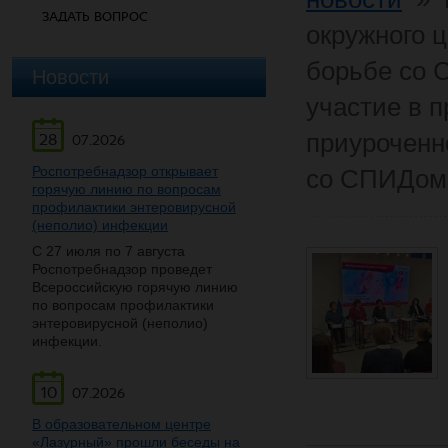
ЗАДАТЬ ВОПРОС
окружного 
борьбе со 
Новости
участие в 
приуроченн
28
07.2026
Роспотребнадзор открывает
со СПИДом
горячую линию по вопросам
профилактики энтеровирусной
(неполио) инфекции
С 27 июля по 7 августа
Роспотребнадзор проведет
Всероссийскую горячую линию
по вопросам профилактики
энтеровирусной (неполио)
инфекции.
10
07.2026
В образовательном центре
«Лазурный» прошли беседы на