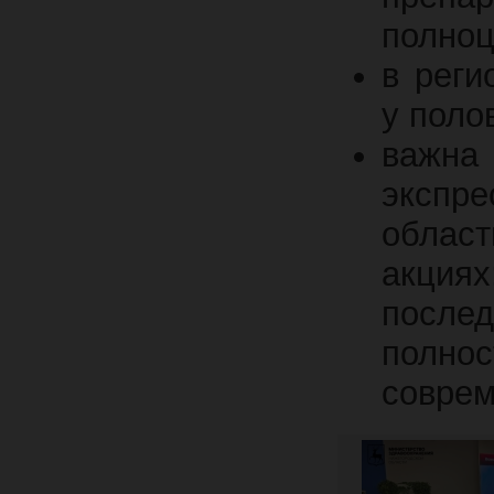
полноц
в реги
у поло
важна
экспре
облас
акция
после
полно
соврем