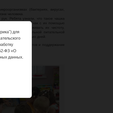
кроорганизмах (бактериях, вирусах,
изни человека.
рук. Ребята узнали, что такое чашка
микроорганизмов и как с их помощью
 помогает поддерживать их чистоту,
рика") для
ах Петри со стерильной питательной
естен через несколько дней.
ательского
работку
сломолочных продуктов и поддержание
52-ФЗ «О
ных данных.