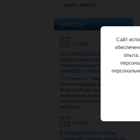
ЗАДАТЬ ВОПРОС
Новости
Сайт испо
28
07.2026
обеспечен
Роспотребнадзор открывает
опыта.
горячую линию по вопросам
персона
профилактики энтеровирусной
(неполио) инфекции
персональн
С 27 июля по 7 августа
Роспотребнадзор проведет
Всероссийскую горячую линию
по вопросам профилактики
энтеровирусной (неполио)
инфекции.
10
07.2026
В образовательном центре
«Лазурный» прошли беседы на