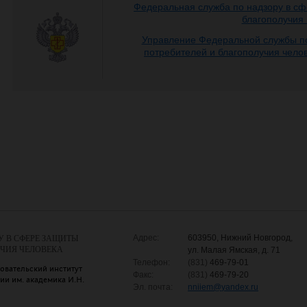
Федеральная служба по надзору в сф
благополучия
Управление Федеральной службы по
потребителей и благополучия чело
Адрес:
603950, Нижний Новгород,
У В СФЕРЕ ЗАЩИТЫ
УЧИЯ ЧЕЛОВЕКА
ул. Малая Ямская, д. 71
Телефон:
(831)
469-79-01
овательский институт
Факс:
(831)
469-79-20
и им. академика И.Н.
Эл. почта:
nniiem
@
yandex.ru