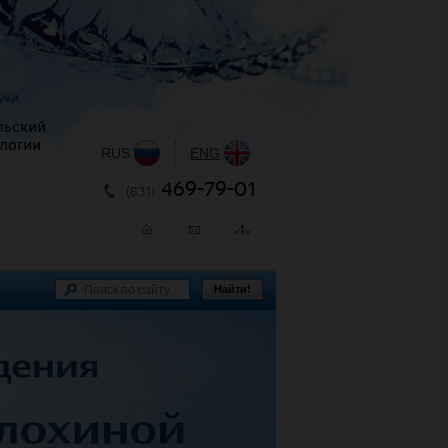
уки
льский
логии
RUS
|
ENG
469-79-01
(831)
Найти!