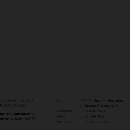
Адрес:
603950, Нижний Новгород,
У В СФЕРЕ ЗАЩИТЫ
УЧИЯ ЧЕЛОВЕКА
ул. Малая Ямская, д. 71
Телефон:
(831)
469-79-01
овательский институт
Факс:
(831)
469-79-20
и им. академика И.Н.
Эл. почта:
nniiem
@
yandex.ru