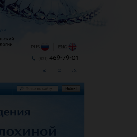
уки
льский
логии
RUS
|
ENG
469-79-01
(831)
Найти!