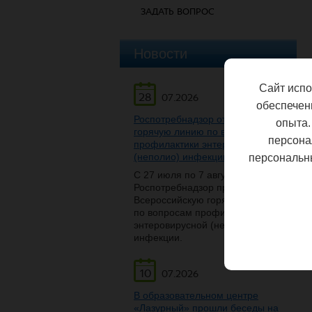
ЗАДАТЬ ВОПРОС
Новости
Сайт испо
28
07.2026
обеспечен
Роспотребнадзор открывает
опыта.
горячую линию по вопросам
персона
профилактики энтеровирусной
(неполио) инфекции
персональн
С 27 июля по 7 августа
Роспотребнадзор проведет
Всероссийскую горячую линию
по вопросам профилактики
энтеровирусной (неполио)
инфекции.
10
07.2026
В образовательном центре
«Лазурный» прошли беседы на