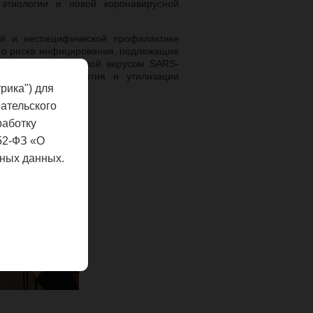
этиологии и новой коронавирусной
й и неспецифической профилактике
ого риска инфицирования, подлежащие
инфекции, вызываемой вирусом SARS-
ия, ношения, снятия и утилизации
рика") для
ательского
работку
52-ФЗ «О
ных данных.