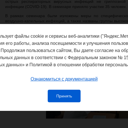
острых респираторных вирусных инфекций не гриппозной 
инфекции (COVID-19). В семинаре приняло участие 35 человек.
В рамках семинара были изложены меры по специфическо
воздушно-капельных инфекций, а также названы группы высок
обязательной вакцинации против гриппа и коронавирусной 
CoV-2. Особое внимание было уделено правилам надеван
льзует файлы cookie и сервисы веб-аналитики ("Яндекс.Мет
медицинских масок.
ия его работы, анализа посещаемости и улучшения пользов
 Продолжая пользоваться сайтом, Вы даете согласие на об
льных данных в соответствии с Федеральным законом № 1
ых данных» и Политикой в отношении обработки персональ
Ознакомиться с документацией
Принять