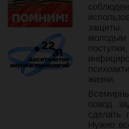
соблюде
использ
защиты.
молодым 
поступ
инфициро
психоакт
жизни.
Всемирн
повод за
сделать 
Нужно вс