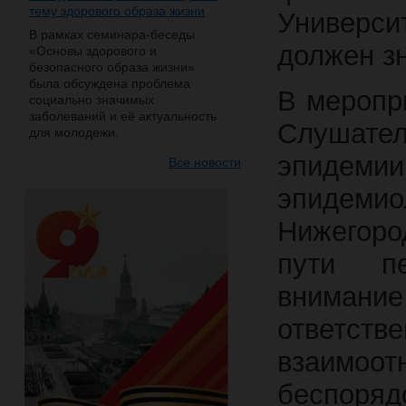
тему здорового образа жизни
Универси
В рамках семинара-беседы
должен з
«Основы здорового и
безопасного образа жизни»
была обсуждена проблема
В меропр
социально значимых
заболеваний и её актуальность
Слушател
для молодежи.
эпидемии
Все новости
эпидем
Нижегоро
пути пе
внимание
ответ
взаимоот
беспоряд