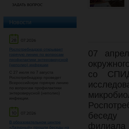
ЗАДАТЬ ВОПРОС
Новости
28
07.2026
Роспотребнадзор открывает
07 апрел
горячую линию по вопросам
профилактики энтеровирусной
окружног
(неполио) инфекции
со СПИД
С 27 июля по 7 августа
Роспотребнадзор проведет
исследов
Всероссийскую горячую линию
по вопросам профилактики
микробио
энтеровирусной (неполио)
инфекции.
Роспотре
10
беседу 
07.2026
В образовательном центре
филиала
«Лазурный» прошли беседы на