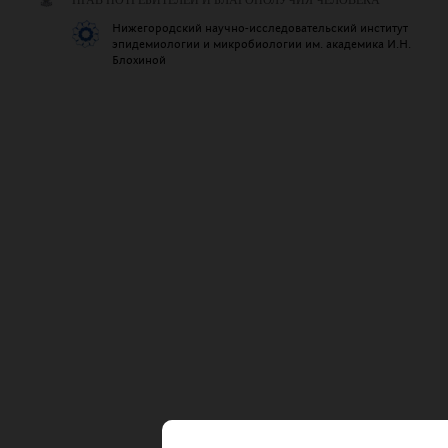
ПРАВ ПОТРЕБИТЕЛЕЙ И БЛАГОПОЛУЧИЯ ЧЕЛОВЕКА
Нижегородский научно-исследовательский институт
эпидемиологии и микробиологии им. академика И.Н.
Блохиной