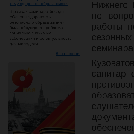
Нижнего 
тему здорового образа жизни
В рамках семинара-беседы
по вопро
«Основы здорового и
безопасного образа жизни»
работы п
была обсуждена проблема
социально значимых
сезонны
заболеваний и её актуальность
для молодежи.
семинара 
Все новости
Кузовато
санит
против
образова
слушат
докумен
обеспе