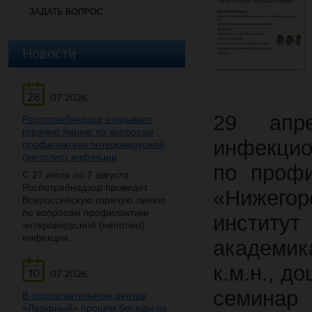
ЗАДАТЬ ВОПРОС
Новости
28
07.2026
29 апре
Роспотребнадзор открывает
горячую линию по вопросам
инфекцио
профилактики энтеровирусной
(неполио) инфекции
по проф
С 27 июля по 7 августа
Роспотребнадзор проведет
«Нижегор
Всероссийскую горячую линию
по вопросам профилактики
институт
энтеровирусной (неполио)
инфекции.
академик
к.м.н., д
10
07.2026
семинар
В образовательном центре
«Лазурный» прошли беседы на