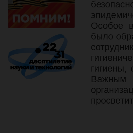
безопас
эпидеми
Особое в
было обр
сотрудн
гигиени
гигиены,
Важным 
орган
просвети