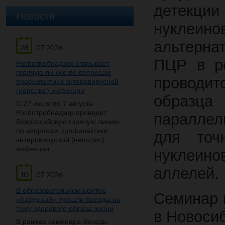
детекци
Новости
нуклеино
альтерна
28
07.2026
ПЦР в р
Роспотребнадзор открывает
горячую линию по вопросам
проводит
профилактики энтеровирусной
(неполио) инфекции
образца
С 27 июля по 7 августа
Роспотребнадзор проведет
параллел
Всероссийскую горячую линию
по вопросам профилактики
для точн
энтеровирусной (неполио)
инфекции.
нуклеино
аллелей.
10
07.2026
В образовательном центре
Семинар 
«Лазурный» прошли беседы на
тему здорового образа жизни
в Новоси
В рамках семинара-беседы