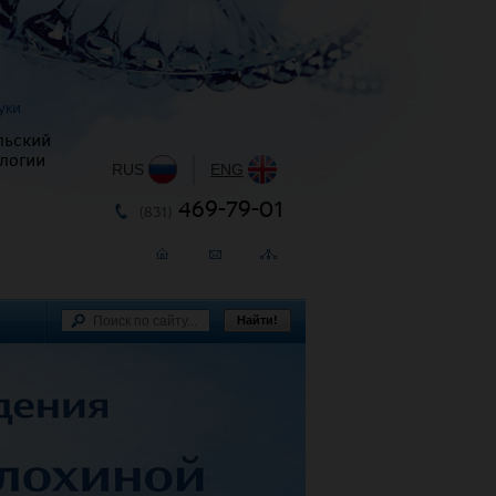
уки
льский
логии
RUS
|
ENG
469-79-01
(831)
Найти!