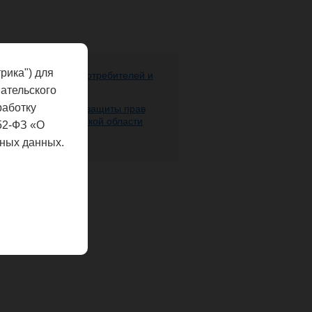
рика") для
ере защиты прав потребителей и
 человека
ательского
работку
 надзору в сфере защиты прав
века по Нижегородской области
52-ФЗ «О
ных данных.