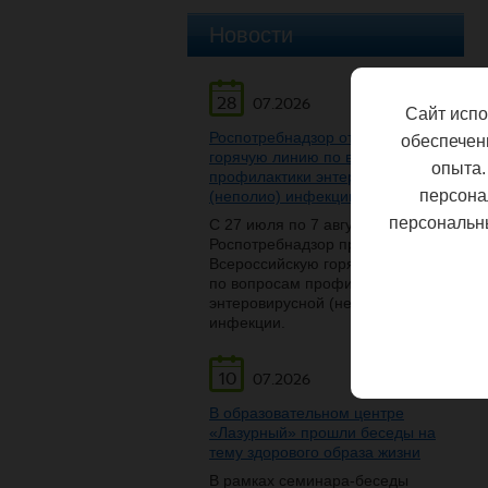
Новости
28
07.2026
Сайт испо
Роспотребнадзор открывает
обеспечен
горячую линию по вопросам
опыта.
профилактики энтеровирусной
персона
(неполио) инфекции
персональн
С 27 июля по 7 августа
Роспотребнадзор проведет
Всероссийскую горячую линию
по вопросам профилактики
энтеровирусной (неполио)
инфекции.
10
07.2026
В образовательном центре
«Лазурный» прошли беседы на
тему здорового образа жизни
В рамках семинара-беседы