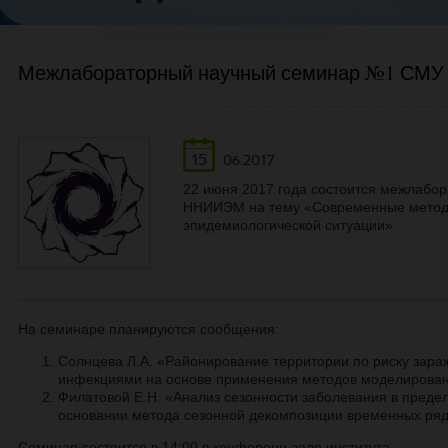
Межлабораторный научный семинар №1 СМ
15
06.2017
22 июня 2017 года состоится межлаб
ННИИЭМ на тему «Современные методы
эпидемиологической ситуации»
На семинаре планируются сообщения:
Солнцева Л.А. «Районирование территории по риску зар
инфекциями на основе применения методов моделирован
Филатовой Е.Н. «Анализ сезонности заболевания в преде
основании метода сезонной декомпозиции временных ряд
Семинар состоится в 14:00 в конференц-зале института.