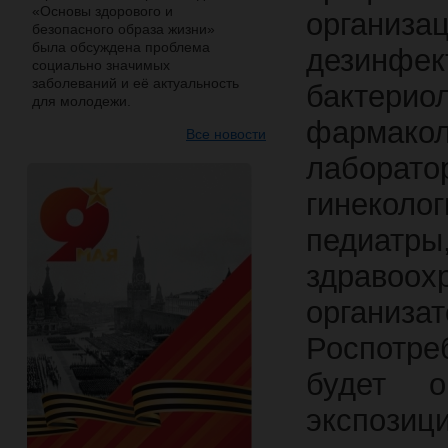
«Основы здорового и
органи
безопасного образа жизни»
была обсуждена проблема
дезинф
социально значимых
заболеваний и её актуальность
бактерио
для молодежи.
фармакол
Все новости
лаборато
гинекол
педиатр
здраво
организа
Роспотр
будет о
экспозиц