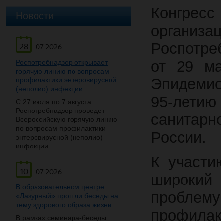
Конгре
Новости
орган
Роспотре
28
07.2026
от 29 ма
Роспотребнадзор открывает
горячую линию по вопросам
Эпидемио
профилактики энтеровирусной
(неполио) инфекции
95-летию
С 27 июля по 7 августа
Роспотребнадзор проведет
санитар
Всероссийскую горячую линию
по вопросам профилактики
России.
энтеровирусной (неполио)
инфекции.
К участи
10
07.2026
широкий 
В образовательном центре
пробле
«Лазурный» прошли беседы на
тему здорового образа жизни
профил
В рамках семинара-беседы