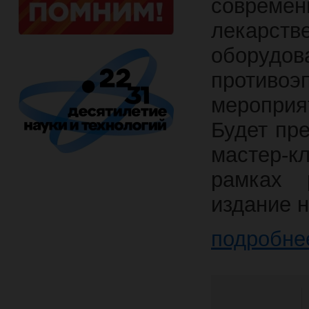
современ
лекарст
обору
противоэ
меропри
Будет пр
мастер-к
рамках 
издание н
подробне