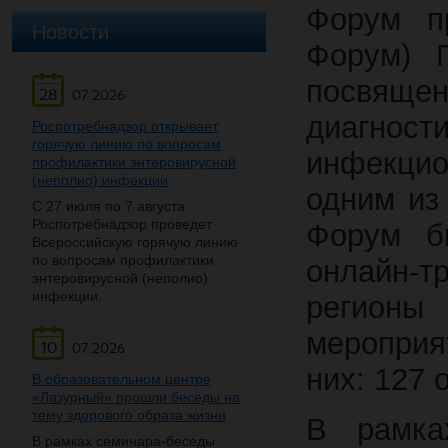
Форум п
Новости
Форум) П
посвящ
28
07.2026
диагнос
Роспотребнадзор открывает
горячую линию по вопросам
инфекцио
профилактики энтеровирусной
(неполио) инфекции
одним из
С 27 июля по 7 августа
Роспотребнадзор проведет
Форум б
Всероссийскую горячую линию
по вопросам профилактики
онлайн-т
энтеровирусной (неполио)
инфекции.
регион
мероприя
10
07.2026
них: 127 
В образовательном центре
«Лазурный» прошли беседы на
тему здорового образа жизни
В рамка
В рамках семинара-беседы