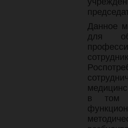
учрежден
председа
Данное м
для об
профес
сотрудни
Роспот
сотрудн
медицинс
в том 
функцион
методич