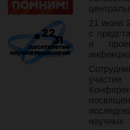
централь
21 июня 2
с предст
и прое
инфекцио
Сотрудн
участи
Конфере
посвящ
исследов
научных 