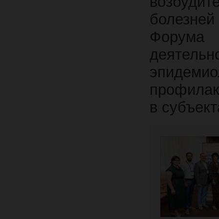
возбудит
болезней 
Форума
деятел
эпидемио
профилак
в субъек