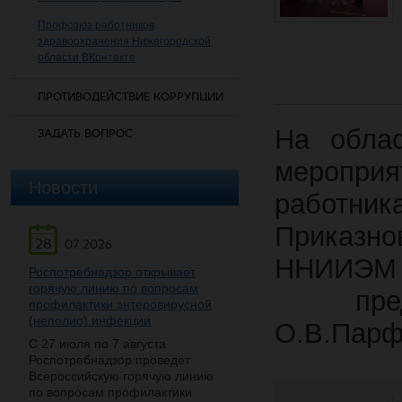
Профсоюз работников
здравоохранения Нижегородской
области ВКонтакте
ПРОТИВОДЕЙСТВИЕ КОРРУПЦИИ
На обла
ЗАДАТЬ ВОПРОС
меропри
Новости
работни
Приказн
28
07.2026
ННИИЭМ 
Роспотребнадзор открывает
горячую линию по вопросам
предс
профилактики энтеровирусной
(неполио) инфекции
О.В.Парф
С 27 июля по 7 августа
Роспотребнадзор проведет
Всероссийскую горячую линию
по вопросам профилактики