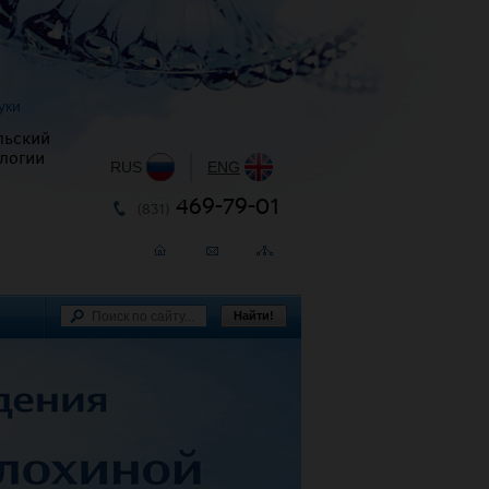
уки
льский
логии
RUS
|
ENG
469-79-01
(831)
Найти!