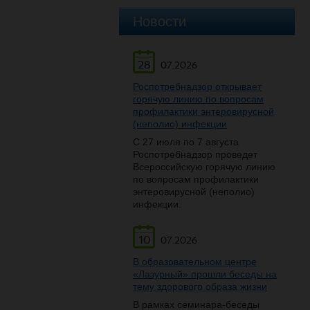
Новости
28
07.2026
Роспотребнадзор открывает
горячую линию по вопросам
профилактики энтеровирусной
(неполио) инфекции
С 27 июля по 7 августа
Роспотребнадзор проведет
Всероссийскую горячую линию
по вопросам профилактики
энтеровирусной (неполио)
инфекции.
10
07.2026
В образовательном центре
«Лазурный» прошли беседы на
тему здорового образа жизни
В рамках семинара-беседы