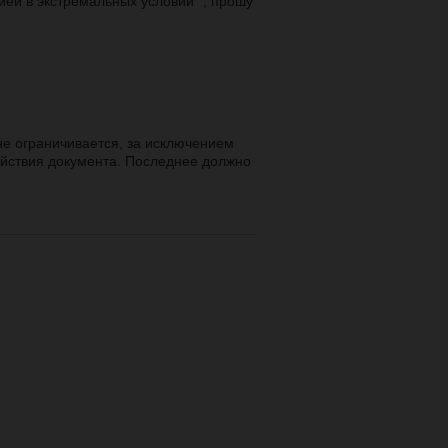
ией в экстремальных условий" , прошу
не ограничивается, за исключением
ействия документа. Последнее должно