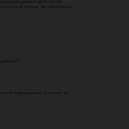
 соприкасающейся с проколом на
контрольной полосы. Не переживайте,
ледование?
Клинику инфекционных болезней по