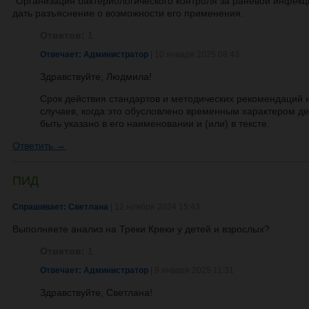
"Организация бактериологического контроля за раневой инфекц
дать разъяснение о возможности его применения.
Ответов:
1
Отвечает: Администратор
| 10 января 2025 08:43
Здравствуйте, Людмила!
Срок действия стандартов и методических рекомендаций 
случаев, когда это обусловлено временным характером д
быть указано в его наименовании и (или) в тексте.
Ответить →
ПИД
Спрашивает: Светлана
| 12 ноября 2024 15:43
Выполняете анализ на Треки Креки у детей и взрослых?
Ответов:
1
Отвечает: Администратор
| 9 января 2025 11:31
Здравствуйте, Светлана!