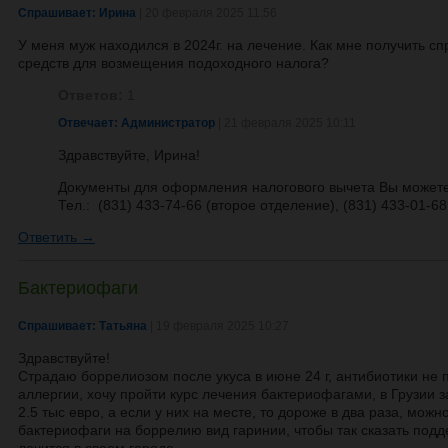
Спрашивает: Ирина
| 20 февраля 2025 11:56
У меня муж находился в 2024г. на лечение. Как мне получить с
средств для возмещения подоходного налога?
Ответов:
1
Отвечает: Администратор
| 21 февраля 2025 10:11
Здравствуйте, Ирина!
Документы для оформления налогового вычета Вы можете 
Тел.: (831) 433-74-66 (второе отделение), (831) 433-01-68
Ответить →
Бактериофаги
Спрашивает: Татьяна
| 19 февраля 2025 10:27
Здравствуйте!
Страдаю боррелиозом после укуса в июне 24 г, антибиотики не
аллергии, хочу пройти курс лечения бактериофагами, в Грузии з
2.5 тыс евро, а если у них на месте, то дороже в два раза, можно
бактериофаги на боррелию вид гаринии, чтобы так сказать подд