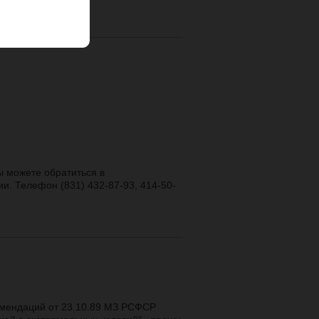
ы можете обратиться в
и. Телефон (831) 432-87-93, 414-50-
комендаций от 23.10.89 МЗ РСФСР