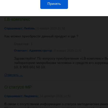
Принять
Ответить →
LB-комплекс
Спрашивает: Любовь
| 8 января 2025 21:59
Как можно приобрести данный продукт и где ?
Ответов:
1
Отвечает: Администратор
| 9 января 2025 11:32
Здравствуйте! По вопросу приобретения «LB-комплекс» В
лабораторию микробиома человека и средств его коррекци
10, 8 903 602 50 10.
Ответить →
О статусе МР
Спрашивает: Людмила
| 18 декабря 2024 14:32
В связи с отсутствием информации о статусе методических ре