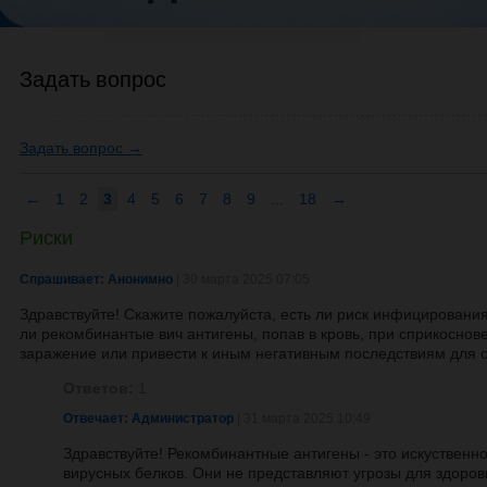
Задать вопрос
Задать вопрос →
←
1
2
3
4
5
6
7
8
9
...
18
→
Риски
Спрашивает: Анонимно
| 30 марта 2025 07:05
Здравствуйте! Скажите пожалуйста, есть ли риск инфицирования 
ли рекомбинантые вич антигены, попав в кровь, при сприкоснове
заражение или привести к иным негативным последствиям для 
Ответов:
1
Отвечает: Администратор
| 31 марта 2025 10:49
Здравствуйте! Рекомбинантные антигены - это искуствен
вирусных белков. Они не представляют угрозы для здоровь