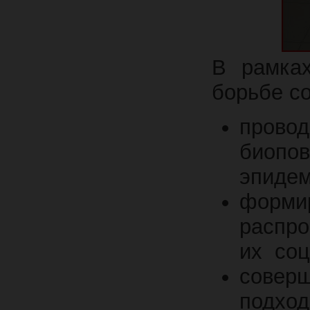
В рамка
борьбе с
пров
биоп
эпидем
форми
распр
их соц
совер
подхо