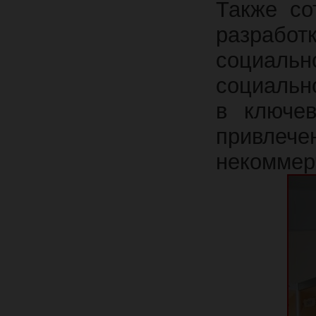
Также со
разраб
социальн
социальн
в ключев
привлеч
некоммер