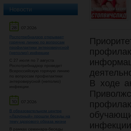
Новости
28
07.2026
Роспотребнадзор открывает
Приорит
горячую линию по вопросам
профилактики энтеровирусной
профила
(неполио) инфекции
информац
С 27 июля по 7 августа
Роспотребнадзор проведет
деятельно
Всероссийскую горячую линию
по вопросам профилактики
В ходе 
энтеровирусной (неполио)
инфекции.
Привол
10
профилак
07.2026
В образовательном центре
обучающи
«Лазурный» прошли беседы на
тему здорового образа жизни
инфекции
В рамках семинара-беседы