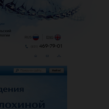
уки
льский
логии
RUS
|
ENG
469-79-01
(831)
Найти!