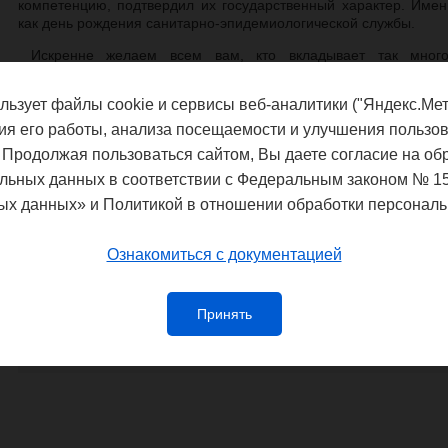
компетенцию, подтвердил их государственный характер. Имен
как день рождения санитарно-эпидемиологической службы.
Искренне желаем всем вам, кто вкладывает так много
эпидемиологической благополучия населения нашей страны, в
самореализации, благополучия, здоровья и счастья!
льзует файлы cookie и сервисы веб-аналитики ("Яндекс.Мет
В этот праздничный день выражаем благодарность за сам
ия его работы, анализа посещаемости и улучшения пользов
избранной профессии!
 Продолжая пользоваться сайтом, Вы даете согласие на об
льных данных в соответствии с Федеральным законом № 1
ых данных» и Политикой в отношении обработки персональ
Федеральная служба по надзору в сф
Ознакомиться с документацией
благополучия
Управление Федеральной службы по
Принять
потребителей и благополучия чело