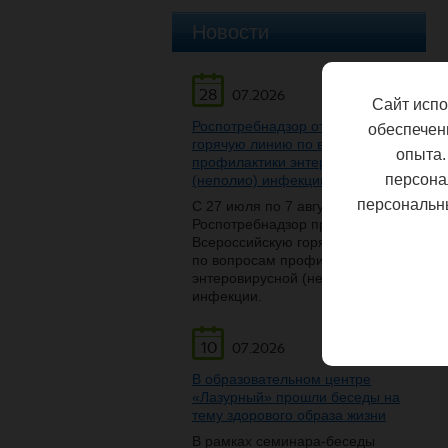
Новости
28
07.2026
Сайт испо
Роспотребнадзор открывает
обеспечен
горячую линию по вопросам
опыта.
профилактики энтеровирусной
персона
(неполио) инфекции
персональн
С 27 июля по 7 августа
Роспотребнадзор проведет
Всероссийскую горячую линию
по вопросам профилактики
энтеровирусной (неполио)
инфекции.
10
07.2026
В образовательном центре
«Лазурный» прошли беседы на
тему здорового образа жизни
В рамках семинара-беседы