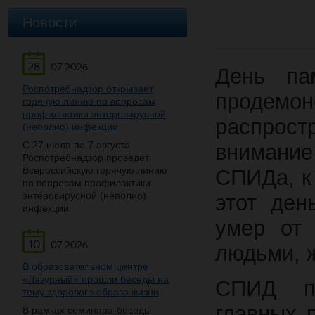
Новости
28
07.2026
День па
Роспотребнадзор открывает
продемон
горячую линию по вопросам
профилактики энтеровирусной
распрос
(неполио) инфекции
С 27 июля по 7 августа
внимание
Роспотребнадзор проведет
Всероссийскую горячую линию
СПИДа, к
по вопросам профилактики
энтеровирусной (неполио)
этот ден
инфекции.
умер от
10
07.2026
людьми, 
В образовательном центре
«Лазурный» прошли беседы на
СПИД пр
тему здорового образа жизни
главных 
В рамках семинара-беседы