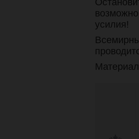
Остано
возможн
усилия!
Всемирн
проводитс
Материа