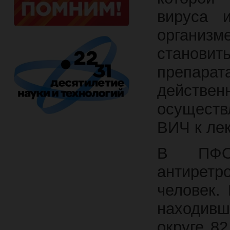
вируса 
организм
станови
препара
действ
осуществ
ВИЧ к ле
В ПФО
антиретр
человек. 
находивш
округе 8