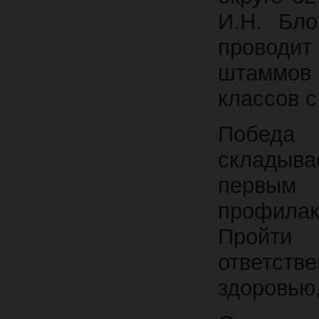
И.Н. Бло
проводит
штаммов
классов с
Победа
складыв
первым 
профила
Пройти 
ответств
здоровью,