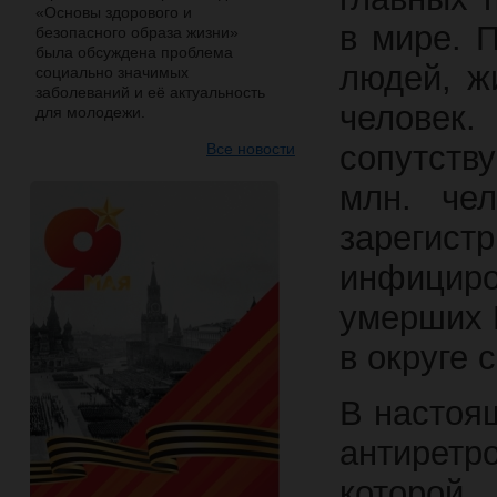
«Основы здорового и
в мире. 
безопасного образа жизни»
была обсуждена проблема
людей, ж
социально значимых
заболеваний и её актуальность
человек
для молодежи.
сопутств
Все новости
млн. че
зареги
инфицир
умерших 
в округе 
В настоя
антирет
которой