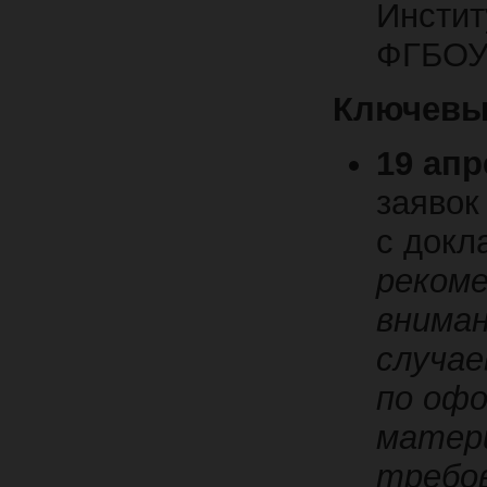
Инстит
ФГБОУ
Ключевы
19 апр
заявок
с докл
реком
вниман
случае
по оф
матер
требов