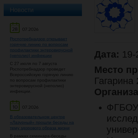
Новости
28
07.2026
Роспотребнадзор открывает
горячую линию по вопросам
профилактики энтеровирусной
Дата:
19-
(неполио) инфекции
С 27 июля по 7 августа
Место п
Роспотребнадзор проведет
Всероссийскую горячую линию
Гагарина 
по вопросам профилактики
энтеровирусной (неполио)
Организ
инфекции.
ФГБОУ
10
07.2026
исслед
В образовательном центре
«Лазурный» прошли беседы на
универ
тему здорового образа жизни
В рамках семинара-беседы