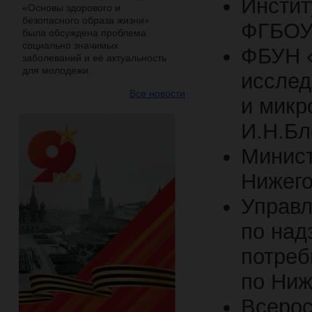
Инстит
«Основы здорового и
безопасного образа жизни»
ФГБОУ
была обсуждена проблема
социально значимых
ФБУН «
заболеваний и её актуальность
для молодежи.
исслед
Все новости
и микр
И.Н.Бл
Минист
Нижего
Управ
по над
потреб
по Ниж
Всерос