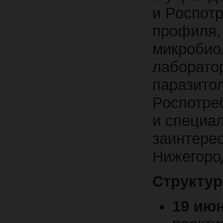
и Роспотр
профиля, 
микробиол
лаборатор
паразито
Роспотре
и специал
заинтере
Нижегоро
Структур
19 июн