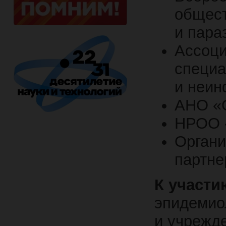
общест
и пара
Ассоци
специа
и неин
АНО «
НРОО 
Орган
партне
К участи
эпидемиол
и учрежд