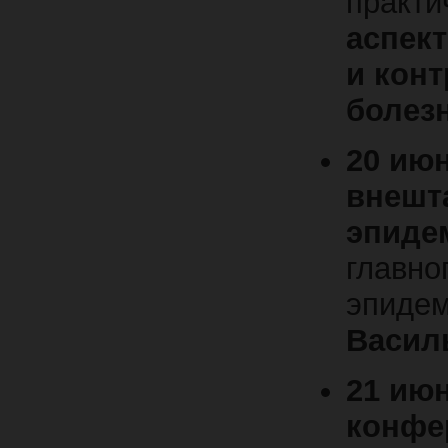
практи
аспек
и кон
болез
20 июн
внешт
эпиде
главно
эпиде
Васил
21 июн
конфе