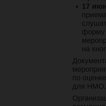
17 июн
приема
слушат
форму 
мероп
на кно
Документ
мероприя
по оценк
для НМО
Организа