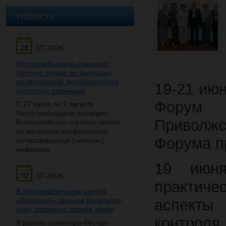
Новости
28
07.2026
Роспотребнадзор открывает
горячую линию по вопросам
профилактики энтеровирусной
19-21 ию
(неполио) инфекции
Форум 
С 27 июля по 7 августа
Роспотребнадзор проведет
Приволжс
Всероссийскую горячую линию
по вопросам профилактики
Форума п
энтеровирусной (неполио)
инфекции.
19 июня
10
07.2026
практич
В образовательном центре
«Лазурный» прошли беседы на
аспекты
тему здорового образа жизни
контро
В рамках семинара-беседы