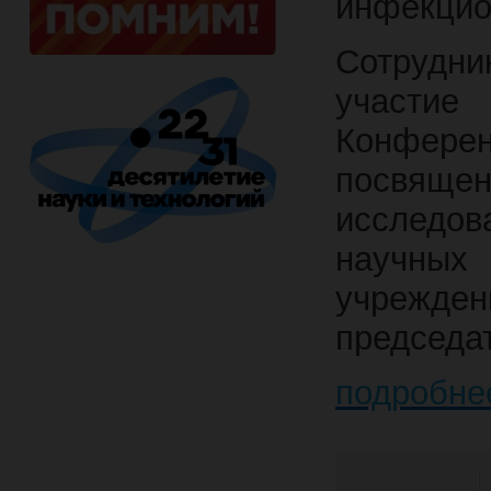
инфекцио
Сотрудн
участи
Конфере
посвящ
исследов
научных 
учрежден
председа
подробне