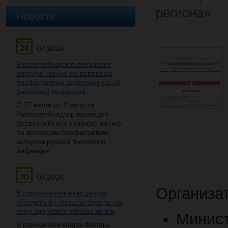
региона»
Новости
28
07.2026
Роспотребнадзор открывает
горячую линию по вопросам
профилактики энтеровирусной
(неполио) инфекции
С 27 июля по 7 августа
Роспотребнадзор проведет
Всероссийскую горячую линию
по вопросам профилактики
энтеровирусной (неполио)
инфекции.
10
07.2026
Организа
В образовательном центре
«Лазурный» прошли беседы на
тему здорового образа жизни
Мини
В рамках семинара-беседы