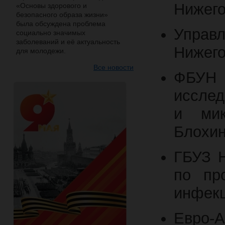
Нижего
«Основы здорового и
безопасного образа жизни»
была обсуждена проблема
Упра
социально значимых
заболеваний и её актуальность
Нижего
для молодежи.
Все новости
ФБУН
исслед
и мик
Блохин
ГБУЗ Н
по пр
инфек
Евро