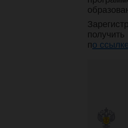
образова
Зарегис
получить
п
о ссылке