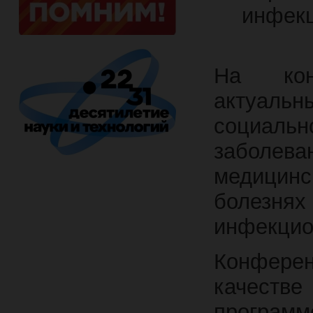
инфек
На кон
актуал
социал
заболева
медицин
болезнях
инфекцио
Конферен
качестве
програм