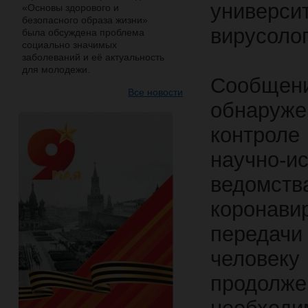
универс
«Основы здорового и
безопасного образа жизни»
вирусолог
была обсуждена проблема
социально значимых
заболеваний и её актуальность
для молодежи.
Сообще
Все новости
обнаруже
контрол
научно-
ведомс
коронав
передачи
челове
продолж