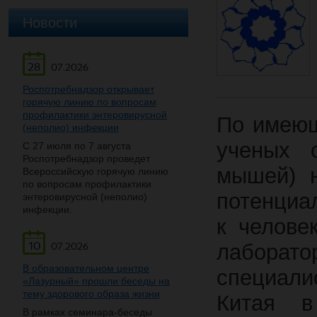
Новости
28
07.2026
Роспотребнадзор открывает
горячую линию по вопросам
профилактики энтеровирусной
По имеющ
(неполио) инфекции
ученых 
С 27 июля по 7 августа
Роспотребнадзор проведет
мышей) 
Всероссийскую горячую линию
по вопросам профилактики
потенциа
энтеровирусной (неполио)
инфекции.
к челове
10
лабора
07.2026
В образовательном центре
специали
«Лазурный» прошли беседы на
тему здорового образа жизни
Китая в
В рамках семинара-беседы