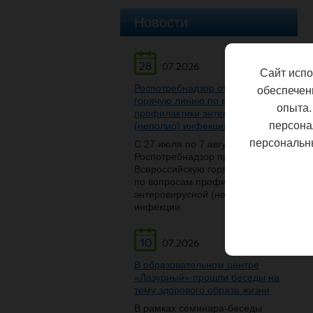
Новости
28
07.2026
Сайт испо
Роспотребнадзор открывает
обеспечен
горячую линию по вопросам
опыта.
профилактики энтеровирусной
персона
(неполио) инфекции
персональн
С 27 июля по 7 августа
Роспотребнадзор проведет
Всероссийскую горячую линию
по вопросам профилактики
энтеровирусной (неполио)
инфекции.
10
07.2026
В образовательном центре
«Лазурный» прошли беседы на
тему здорового образа жизни
В рамках семинара-беседы