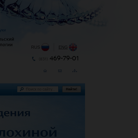
уки
льский
логии
RUS
|
ENG
469-79-01
(831)
Найти!