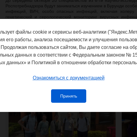
До середины октября 20 специалистов из 6-ти научно-исслед
Роспотребнадзора будут заниматься изучением в Бурунди особе
инфекций, ВИЧ, особо опасных инфекций, включая холеру.
генетический и серологический мониторинг вирусных инфекц
Бурунди.
льзует файлы cookie и сервисы веб-аналитики ("Яндекс.Мет
Помимо исследований специалисты Роспотребнадзора провед
африканских специалистов по лабораторной диагностике и дез
ия его работы, анализа посещаемости и улучшения пользов
 Продолжая пользоваться сайтом, Вы даете согласие на об
Совместная работа призвана обеспечивать своевременное
льных данных в соответствии с Федеральным законом № 1
пределами России и содействовать укреплению суверенитета 
ых данных» и Политикой в отношении обработки персональ
инфекциями.
Ознакомиться с документацией
Принять