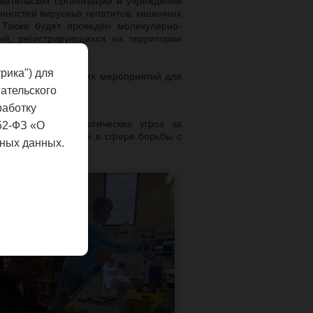
овательских организаций и учреждений
нностей вирусных гепатитов, кишечных
 Также будет проведён молекулярно-
ий, регистрирующихся на территории
рика") для
ут серию обучающих мероприятий для
инфекции.
ательского
работку
 выявление биологических угроз за
52-ФЗ «О
Республики Бурунди в сфере борьбы с
ных данных.