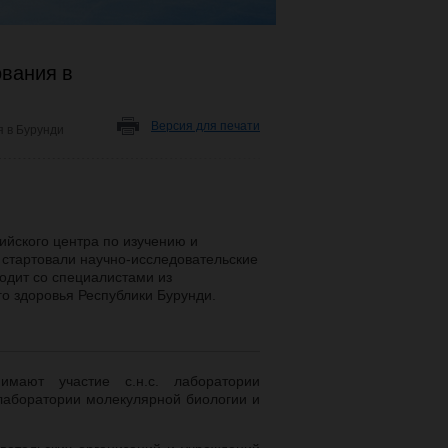
вания в
Версия для печати
 в Бурунди
ийского центра по изучению и
 стартовали научно-исследовательские
одит со специалистами из
о здоровья Республики Бурунди.
мают участие с.н.с. лаборатории
 лаборатории молекулярной биологии и