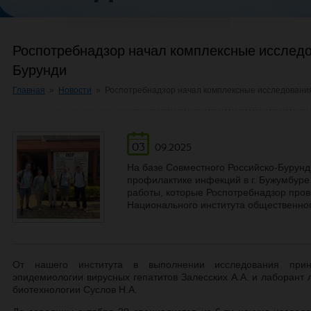
Роспотребнадзор начал комплексные исследо
Бурунди
Главная
»
Новости
»
Роспотребнадзор начал комплексные исследования
03
09.2025
На базе Совместного Российско-Бурунд
профилактике инфекций в г. Бужумбуре
работы, которые Роспотребнадзор пров
Национального института общественног
От нашего института в выполнении исследования прини
эпидемиологии вирусных гепатитов Залесских А.А. и лаборант
биотехнологии Суслов Н.А.