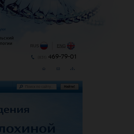
уки
льский
логии
RUS
|
ENG
469-79-01
(831)
Найти!