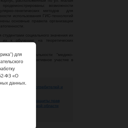
корпус, расположенный по ул. Малая
продемонстрированы: возможности
улярно-генетических методов для
ности использования ГИС-технологий
снены основные правила организации
патогенности.
я студентами социального значения их
е их к обучению на теоретических
рика") для
щихся по специальности "медико-
ститута приняли активное участие в
ательского
работку
52-ФЗ «О
ных данных.
ере защиты прав потребителей и
 человека
 надзору в сфере защиты прав
века по Нижегородской области