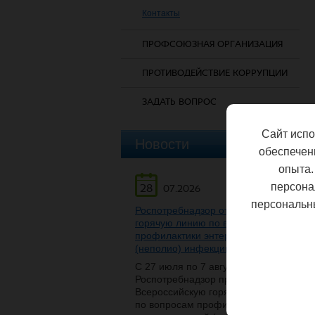
Контакты
ПРОФСОЮЗНАЯ ОРГАНИЗАЦИЯ
ПРОТИВОДЕЙСТВИЕ КОРРУПЦИИ
ЗАДАТЬ ВОПРОС
Сайт испо
Новости
обеспечен
опыта.
персона
28
07.2026
персональн
Роспотребнадзор открывает
горячую линию по вопросам
профилактики энтеровирусной
(неполио) инфекции
С 27 июля по 7 августа
Роспотребнадзор проведет
Всероссийскую горячую линию
по вопросам профилактики