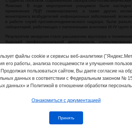
Студенты посетили современный лаборатоно-поликлинический 
Ясмская. В ходе мероприятия учащимся были наглядно 
применения ПЦР, секвенирования, а также других молек
мониторинга возбудителей инфекционных заболеваний; возмож
в работе служб противоэпидемического надзора; были разъя
лабораторий, работающих с патогенными агентами III-IV групп 
Результатом экскурсии стало расширение кругозора и понимани
будущей профессиональной деятельности, стимулировани
дисциплинах общепрофессионального цикла.
льзует файлы cookie и сервисы веб-аналитики ("Яндекс.Мет
Всего экскурсию посетили 24 студента I курса, обучаю
профилактическое дело". Молодые ученые и специалисты ин
ия его работы, анализа посещаемости и улучшения пользов
организации и проведении мероприятия.
 Продолжая пользоваться сайтом, Вы даете согласие на об
льных данных в соответствии с Федеральным законом № 1
ых данных» и Политикой в отношении обработки персональ
Федеральная служба по надзору в сф
благополучия
Ознакомиться с документацией
Управление Федеральной службы по
потребителей и благополучия чело
Принять