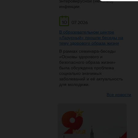
энтеровирусной (неполио)
инфекции.
10
07.2026
В образовательном центре
«Лазурный» прошли беседы на
тему здорового образа жизни
В рамках семинара-беседы
«Основы здорового и
безопасного образа жизни»
была обсуждена проблема
социально значимых
заболеваний и её актуальность
для молодежи.
Все новости