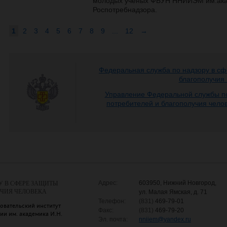
молодых ученых ФБУН ННИИЭМ им.ака
Роспотребнадзора.
1
2
3
4
5
6
7
8
9
...
12
→
Федеральная служба по надзору в сф
благополучия
Управление Федеральной службы по
потребителей и благополучия чело
Адрес:
603950, Нижний Новгород,
У В СФЕРЕ ЗАЩИТЫ
УЧИЯ ЧЕЛОВЕКА
ул. Малая Ямская, д. 71
Телефон:
(831)
469-79-01
овательский институт
Факс:
(831)
469-79-20
и им. академика И.Н.
Эл. почта:
nniiem
@
yandex.ru