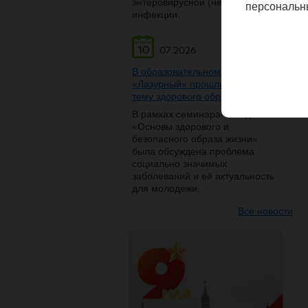
энтеровирусной (неполио)
персональн
инфекции.
10
07.2026
В образовательном центре
«Лазурный» прошли беседы на
тему здорового образа жизни
В рамках семинара-беседы
«Основы здорового и
безопасного образа жизни»
была обсуждена проблема
социально значимых
заболеваний и её актуальность
для молодежи.
Все новости