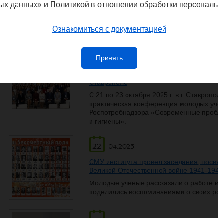
ых данных» и Политикой в отношении обработки персональ
С 26 по 28 ноября на Федеральной те
Конгресс молодых ученых, ключевое со
Ознакомиться с документацией
технологий в России.
23
Принять
10.2025
Конференция молодых учёных и специа
Ставрополе
С 21 по 23 октября 2025 г. в г. Ставро
практическая конференция молодых уч
Роспотребнадзора «Современные проб
и гигиены».
22
04.2025
СМУ института провел заседания, пос
Великой Отечественной войне 1941-1945
Молодые ученые рассказали о работе инс
поделились воспоминаниями о своих р