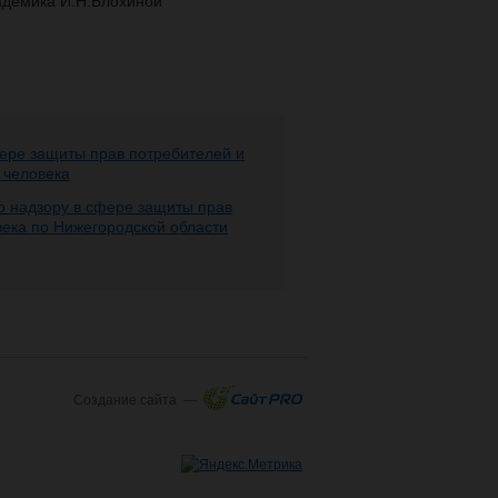
демика И.Н.Блохиной
ере защиты прав потребителей и
 человека
 надзору в сфере защиты прав
века по Нижегородской области
Создание сайта —