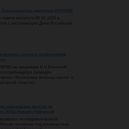
ы Благодарностью директора ННИИЭМ
совета института 06.02.2025 в
тута с наступающим Днем Российской
е вопросы оценки и профилактики
сти»
НИИЭМ им.академика И.Н.Блохиной
оспотребнадзора проведён
ченых «Актуальные вопросы оценки и
родской области».
и практические занятия по
ого ВУЗа Нижнего Новгорода
волжского исследовательского
России постигали под руководством