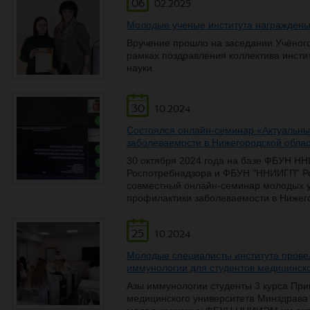
06
02.2025
Молодые ученые института награжден
Вручение прошло на заседании Учёного 
рамках поздравления коллектива инсти
науки.
30
10.2024
Состоялся онлайн-семинар «Актуальны
заболеваемости в Нижегородской обла
30 октября 2024 года на базе ФБУН Н
Роспотребнадзора и ФБУН "ННИИГП" Р
совместный онлайн-семинар молодых у
профилактики заболеваемости в Нижего
25
10.2024
Молодые специалисты института провел
иммунологии для студентов медицинск
Азы иммунологии студенты 3 курса При
медицинского университета Минздрава 