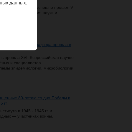
ных данных.
рритории «Сириус» успешно прошел V
бытие Десясятилетия науки и
листов Роспотребнадзора прошла в
поль прошла XVII Всероссийская научно-
ёных и специалистов
лемы эпидемиологии, микробиологии
вященные 80-летию со дня Победы в
 гг.
титута в 1945 - 1945 гг. и
одных — участниках войны.