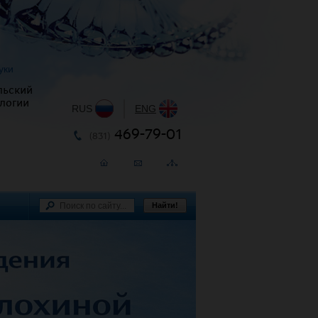
уки
льский
логии
RUS
|
ENG
469-79-01
(831)
Найти!