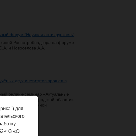
ный форум "Научная антихрупкость"
хиной Роспотребнадзора на форуме
.А. и Новоселова А.А.
чёных двух институтов прошел в
тный онлайн-семинар «Актуальные
еваемости в Нижегородской области»
демика И.Н. Блохиной
рика") для
оспотребнадзора.
ательского
работку
52-ФЗ «О
Сириусе"