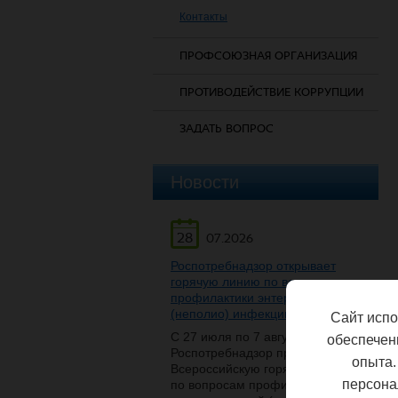
Контакты
ПРОФСОЮЗНАЯ ОРГАНИЗАЦИЯ
ПРОТИВОДЕЙСТВИЕ КОРРУПЦИИ
ЗАДАТЬ ВОПРОС
Новости
28
07.2026
Роспотребнадзор открывает
горячую линию по вопросам
профилактики энтеровирусной
(неполио) инфекции
Сайт испо
С 27 июля по 7 августа
обеспечен
Роспотребнадзор проведет
опыта.
Всероссийскую горячую линию
персона
по вопросам профилактики