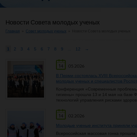
Новости Совета молодых ученых
Главная
»
Совет молодых ученых
»
Новости Совета молодых ученых
1
2
3
4
5
6
7
8
9
...
12
→
14
05.2026
В Перми состоялась XVIII Всероссийск
молодых ученых и специалистов Роспо
Конференция «Современные проблемы 
гигиены» прошла 13 и 14 мая на базе
технологий управления рисками здоро
14
02.2026
Молодые ученые института приняли уча
Всероссийская массовая гонка прошла 