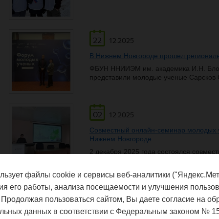
22
12.2025
В Нижнем Новгороде прошел региональ
ФБУН ННИИЭМ им. академика И.Н. Бло
представили молодые ученые Сарсков С
02
12.2025
Совместный онлайн-семинар молодых у
Нижнем Новгороде
2 декабря 2025 года состоялся совмес
вопросы оценки и профилактики забол
молодых учёных ФБУН ННИИЭМ им. ака
льзует файлы cookie и сервисы веб-аналитики ("Яндекс.Мет
Роспотребнадзора и ФБУН «ННИИГП» Р
ия его работы, анализа посещаемости и улучшения пользов
 Продолжая пользоваться сайтом, Вы даете согласие на об
28
11.2025
льных данных в соответствии с Федеральным законом № 1
V Конгресс молодых ученых прошел в "