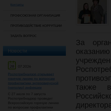
Контакты
ПРОФСОЮЗНАЯ ОРГАНИЗАЦИЯ
ПРОТИВОДЕЙСТВИЕ КОРРУПЦИИ
ЗАДАТЬ ВОПРОС
За орга
оказани
Новости
учрежд
28
07.2026
Роспотре
Роспотребнадзор открывает
противоэ
горячую линию по вопросам
профилактики энтеровирусной
также 
(неполио) инфекции
Российск
С 27 июля по 7 августа
Роспотребнадзор проведет
директо
Всероссийскую горячую линию
по вопросам профилактики