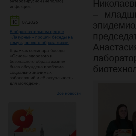
Николаев
энтеровирусной (неполио)
инфекции.
– младши
10
07.2026
эпидем
В образовательном центре
председ
«Лазурный» прошли беседы на
тему здорового образа жизни
Анастас
В рамках семинара-беседы
лаборат
«Основы здорового и
безопасного образа жизни»
биотехно
была обсуждена проблема
социально значимых
заболеваний и её актуальность
для молодежи.
Все новости