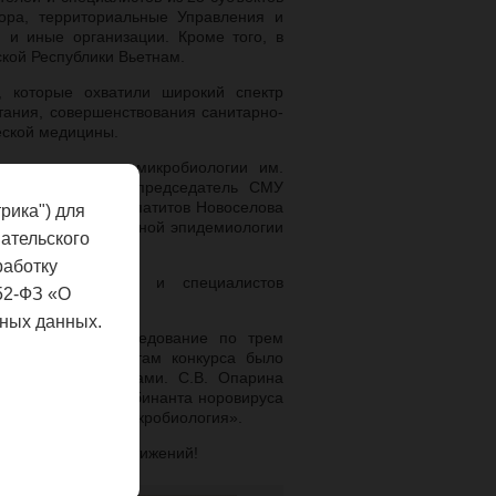
ора, территориальные Управления и
и иные организации. Кроме того, в
кой Республики Вьетнам.
, которые охватили широкий спектр
тания, совершенствования санитарно-
еской медицины.
эпидемиологии и микробиологии им.
ии представляли председатель СМУ
логии вирусных гепатитов Новоселова
рика") для
ратории молекулярной эпидемиологии
ательского
работку
 молодых ученых и специалистов
52-ФЗ «О
воселова.
ных данных.
ставлено 41 исследование по трем
ия». По результатам конкурса было
дипломами и призами. С.В. Опарина
ика редкого рекомбинанта норовируса
тепени в секции «Микробиология».
йших научных достижений!