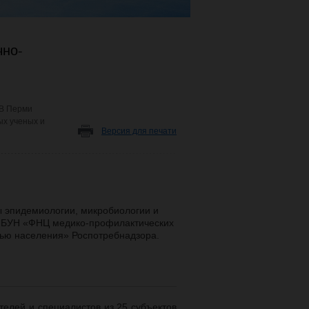
чно-
В Перми
ых ученых и
Версия для печати
эпидемиологии, микробиологии и
 ФБУН «ФНЦ медико-профилактических
вью населения» Роспотребнадзора.
елей и специалистов из 25 субъектов