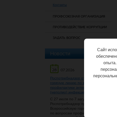
Контакты
ПРОФСОЮЗНАЯ ОРГАНИЗАЦИЯ
ПРОТИВОДЕЙСТВИЕ КОРРУПЦИИ
ЗАДАТЬ ВОПРОС
Сайт испо
Новости
обеспечен
опыта.
персона
28
07.2026
персональн
Роспотребнадзор открывает
горячую линию по вопросам
профилактики энтеровирусной
(неполио) инфекции
С 27 июля по 7 августа
Роспотребнадзор проведет
Всероссийскую горячую линию
по вопросам профилактики