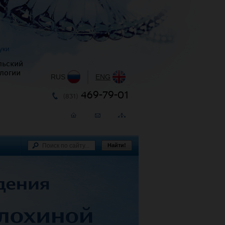
уки
льский
логии
RUS
|
ENG
469-79-01
(831)
Найти!