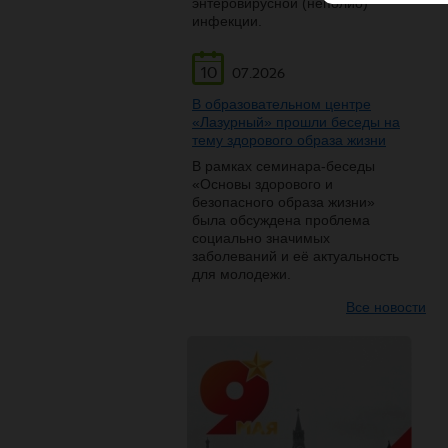
энтеровирусной (неполио)
инфекции.
10
07.2026
В образовательном центре
«Лазурный» прошли беседы на
тему здорового образа жизни
В рамках семинара-беседы
«Основы здорового и
безопасного образа жизни»
была обсуждена проблема
социально значимых
заболеваний и её актуальность
для молодежи.
Все новости