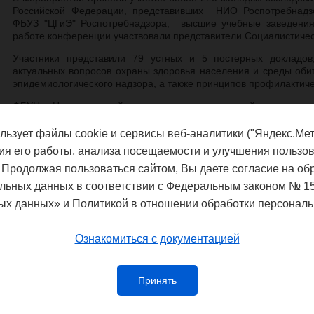
Российской Федерации, представивших НИО Роспотребнадз
ФБУЗ "ЦГиЭ" Роспотребнадзора, высшие учебные заведения 
работе конференции участвовали представители Социалистичес
Участники представили 79 устных и 5 постерных докладов
актуальных вопросов охраны здоровья населения и среды оби
эпидемиологического надзора, а также принципов профилактич
ФБУН «Нижегородский научно-исследовательский институт 
академика И.Н.Блохиной» Роспотребнадзора на конференц
института, младший научный сотрудник лаборатории эпидемио
льзует файлы cookie и сервисы веб-аналитики ("Яндекс.Мет
Анастасия Александровна и младший научный сотрудник лабо
ия его работы, анализа посещаемости и улучшения пользов
вирусных инфекций Опарина Светлана Витальевна.
 Продолжая пользоваться сайтом, Вы даете согласие на об
В рамках конференции состоялось заседание Совета
льных данных в соответствии с Федеральным законом № 1
Роспотребнадзора, в котором активное участие приняла А.А. Но
ых данных» и Политикой в отношении обработки персональ
На конкурс «Лучшая работа молодого ученого» было пред
направлениям «Гигиена», «Микробиология» и «Эпидемиолог
Ознакомиться с документацией
отмечено 9 научных работ, победители были награждены 
выступила с докладом «Молекулярно-генетическая характерист
GII.4 Sydney [P4 New Orleans]» и была удостоена диплома III с
Принять
Поздравляем Светлану Витальевну и желаем дальне