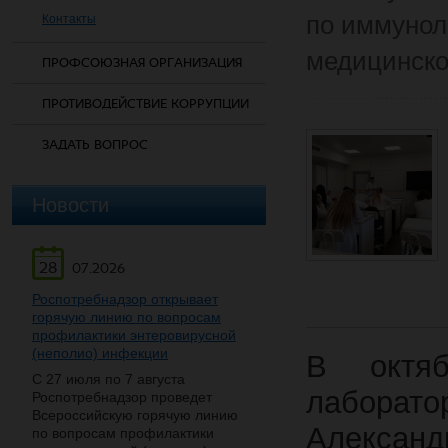
по иммунол
Контакты
медицинско
ПРОФСОЮЗНАЯ ОРГАНИЗАЦИЯ
ПРОТИВОДЕЙСТВИЕ КОРРУПЦИИ
ЗАДАТЬ ВОПРОС
Новости
28
07.2026
Роспотребнадзор открывает
горячую линию по вопросам
профилактики энтеровирусной
(неполио) инфекции
В октяб
С 27 июля по 7 августа
лаборато
Роспотребнадзор проведет
Всероссийскую горячую линию
Алекса
по вопросам профилактики