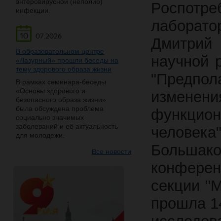
энтеровирусной (неполио)
Роспотре
инфекции.
лаборато
10
07.2026
Дмитрий
В образовательном центре
научной 
«Лазурный» прошли беседы на
тему здорового образа жизни
"Предп
В рамках семинара-беседы
«Основы здорового и
измене
безопасного образа жизни»
была обсуждена проблема
функцио
социально значимых
заболеваний и её актуальность
челове
для молодежи.
Большако
Все новости
конфе
секции "
прошла 14