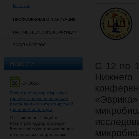
Контакты
ПРОФСОЮЗНАЯ ОРГАНИЗАЦИЯ
ПРОТИВОДЕЙСТВИЕ КОРРУПЦИИ
ЗАДАТЬ ВОПРОС
Новости
С 12 по 1
Нижнего 
28
07.2026
конфере
Роспотребнадзор открывает
«Эврик
горячую линию по вопросам
профилактики энтеровирусной
микробио
(неполио) инфекции
С 27 июля по 7 августа
исследов
Роспотребнадзор проведет
Всероссийскую горячую линию
микробио
по вопросам профилактики