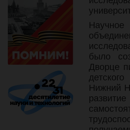
исслед
универси
Научное
объедине
исследов
было со
Дворце п
детского
Нижний Н
развити
самосто
трудос
получае