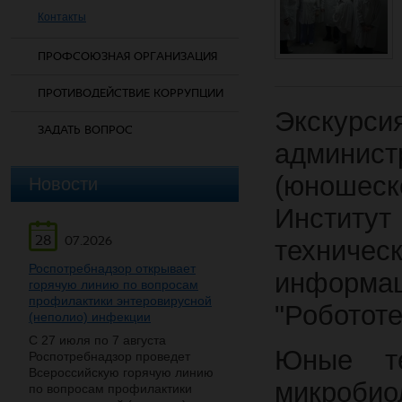
Контакты
ПРОФСОЮЗНАЯ ОРГАНИЗАЦИЯ
ПРОТИВОДЕЙСТВИЕ КОРРУПЦИИ
Экскур
ЗАДАТЬ ВОПРОС
админис
(юношеск
Новости
Институ
28
07.2026
технич
Роспотребнадзор открывает
информац
горячую линию по вопросам
профилактики энтеровирусной
"Робототе
(неполио) инфекции
С 27 июля по 7 августа
Юные те
Роспотребнадзор проведет
Всероссийскую горячую линию
микробио
по вопросам профилактики