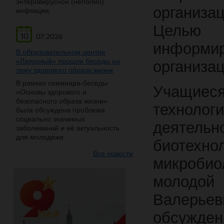
энтеровирусной (неполио)
организа
инфекции.
Целью 
10
07.2026
информи
В образовательном центре
«Лазурный» прошли беседы на
организа
тему здорового образа жизни
В рамках семинара-беседы
Учащие
«Основы здорового и
безопасного образа жизни»
технол
была обсуждена проблема
социально значимых
деятельн
заболеваний и её актуальность
для молодежи.
биотехн
Все новости
микробио
молодой
Валерье
обсужде