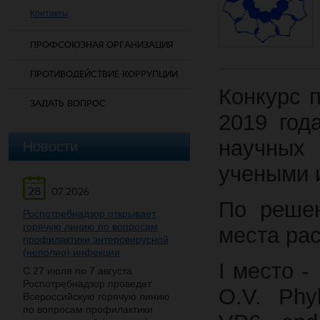
Контакты
ПРОФСОЮЗНАЯ ОРГАНИЗАЦИЯ
ПРОТИВОДЕЙСТВИЕ КОРРУПЦИИ
Конкурс 
ЗАДАТЬ ВОПРОС
2019 год
научных 
Новости
учеными и
28
07.2026
По решен
Роспотребнадзор открывает
горячую линию по вопросам
места ра
профилактики энтеровирусной
(неполио) инфекции
I место -
С 27 июля по 7 августа
Роспотребнадзор проведет
O.V. Phyl
Всероссийскую горячую линию
по вопросам профилактики