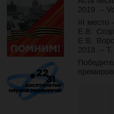
Acta Micr
2019. – Vo
III место
Е.В. Соз
Е.В. Вор
2018. – Т.
Победи
премиров