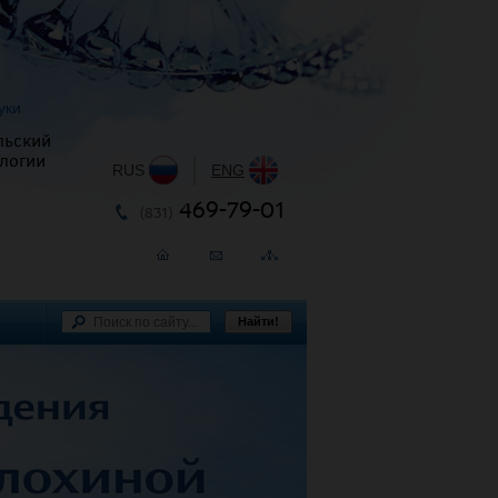
уки
льский
логии
RUS
|
ENG
469-79-01
(831)
Найти!