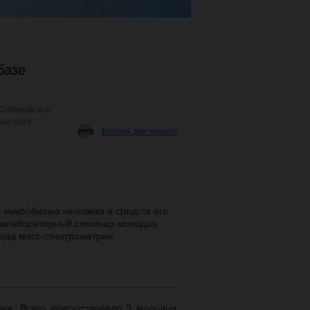
базе
Семинар для
 на базе
Версия для печати
 микробиома человека и средств его
жлабораторный семинар молодых
ода масс-спектрометрии.
вна. Всего присутствовало 9 молодых