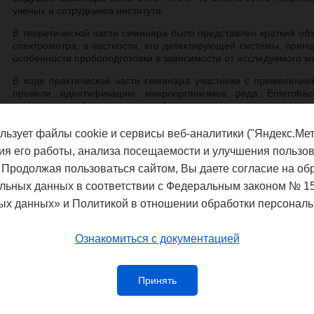
ученых и сотрудников института.
В теоретической части семинара было представлен краткий об
спектрометра, в частности, его детектирующей системы, прин
особенности пробоподготовки в зависимости от исследуемого м
В ходе практической части семинара участники с применение
провели идентификацию микроорганизмов рода Enterobac
технического обслуживания прибора.
Материал семинара вызвал живое обсуждение и был принят к с
льзует файлы cookie и сервисы веб-аналитики ("Яндекс.Мет
ия его работы, анализа посещаемости и улучшения пользов
 Продолжая пользоваться сайтом, Вы даете согласие на об
льных данных в соответствии с Федеральным законом № 1
ых данных» и Политикой в отношении обработки персональ
Ознакомиться с документацией
Принять