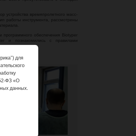
зор устройства времяпролетного масс-
цип работы инструмента, рассмотрены
атериала.
м программного обеспечения Biotyper
ter и познакомились с правилами
ведению.
рика") для
ательского
работку
52-ФЗ «О
ных данных.