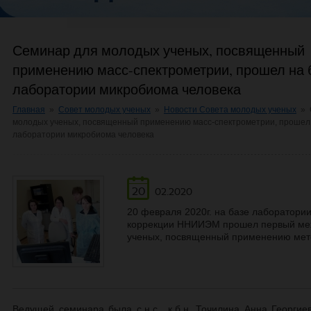
Семинар для молодых ученых, посвященный
применению масс-спектрометрии, прошел на 
лаборатории микробиома человека
Главная
»
Совет молодых ученых
»
Новости Совета молодых ученых
»
молодых ученых, посвященный применению масс-спектрометрии, прошел
лаборатории микробиома человека
20
02.2020
20 февраля 2020г. на базе лаборатории
коррекции ННИИЭМ прошел первый ме
ученых, посвященный применению мет
Ведущей семинара была с.н.с., к.б.н. Точилина Анна Георгие