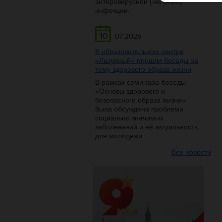
энтеровирусной (неполио)
инфекции.
10
07.2026
В образовательном центре
«Лазурный» прошли беседы на
тему здорового образа жизни
В рамках семинара-беседы
«Основы здорового и
безопасного образа жизни»
была обсуждена проблема
социально значимых
заболеваний и её актуальность
для молодежи.
Все новости