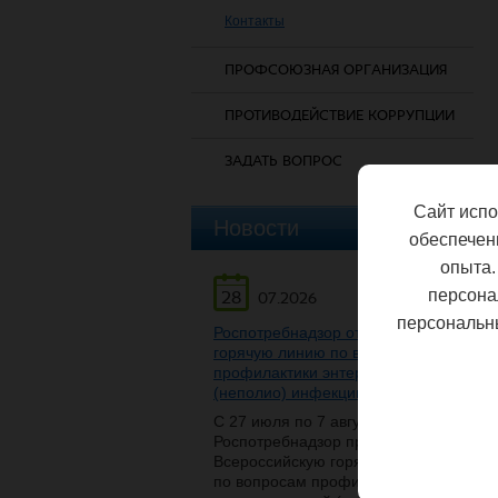
Контакты
ПРОФСОЮЗНАЯ ОРГАНИЗАЦИЯ
ПРОТИВОДЕЙСТВИЕ КОРРУПЦИИ
ЗАДАТЬ ВОПРОС
Сайт испо
Новости
обеспечен
опыта.
персона
28
07.2026
персональн
Роспотребнадзор открывает
горячую линию по вопросам
профилактики энтеровирусной
(неполио) инфекции
С 27 июля по 7 августа
Роспотребнадзор проведет
Всероссийскую горячую линию
по вопросам профилактики