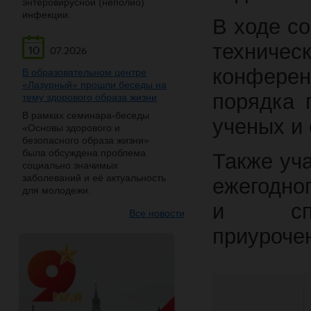
энтеровирусной (неполио)
инфекции.
В ходе с
техничес
10
07.2026
конфере
В образовательном центре
«Лазурный» прошли беседы на
порядка 
тему здорового образа жизни
В рамках семинара-беседы
ученых и
«Основы здорового и
безопасного образа жизни»
была обсуждена проблема
Также уч
социально значимых
заболеваний и её актуальность
ежегодно
для молодежи.
и спец
Все новости
приуроче