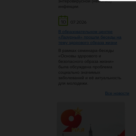
энтеровирусной (неполио)
инфекции.
10
07.2026
В образовательном центре
«Лазурный» прошли беседы на
тему здорового образа жизни
В рамках семинара-беседы
«Основы здорового и
безопасного образа жизни»
была обсуждена проблема
социально значимых
заболеваний и её актуальность
для молодежи.
Все новости