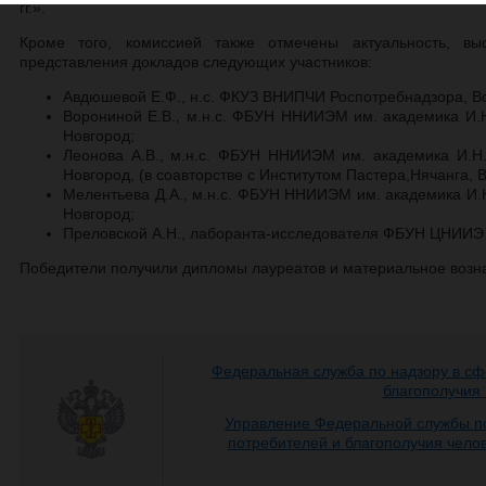
гг.».
Кроме того, комиссией также отмечены актуальность, вы
представления докладов следующих участников:
Авдюшевой Е.Ф., н.с. ФКУЗ ВНИПЧИ Роспотребнадзора, Во
Ворониной Е.В., м.н.с. ФБУН ННИИЭМ им. академика И.
Новгород;
Леонова А.В., м.н.с. ФБУН ННИИЭМ им. академика И.
Новгород, (в соавторстве с Институтом Пастера,Нячанга, 
Мелентьева Д.А., м.н.с. ФБУН ННИИЭМ им. академика И.
Новгород;
Преловской А.Н., лаборанта-исследователя ФБУН ЦНИИЭ
Победители получили дипломы лауреатов и материальное возн
Федеральная служба по надзору в сф
благополучия
Управление Федеральной службы по
потребителей и благополучия чело