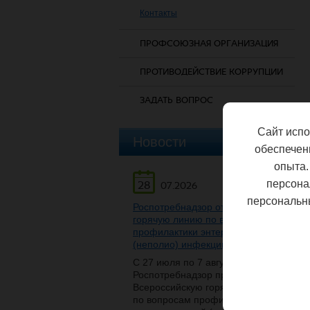
Контакты
ПРОФСОЮЗНАЯ ОРГАНИЗАЦИЯ
ПРОТИВОДЕЙСТВИЕ КОРРУПЦИИ
ЗАДАТЬ ВОПРОС
Сайт испо
Новости
обеспечен
опыта.
персона
28
07.2026
персональн
Роспотребнадзор открывает
горячую линию по вопросам
профилактики энтеровирусной
(неполио) инфекции
С 27 июля по 7 августа
Роспотребнадзор проведет
Всероссийскую горячую линию
по вопросам профилактики