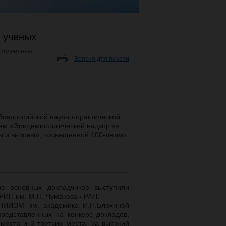
 ученых
Подведены
Версия для печати
 Всероссийской научно-практической
ем «Эпидемиологический надзор за
ы и вызовы», посвященной 100-летию
ве основных докладчиков выступили
РИП им. М.П. Чумакова» РАН.
ННИИЭМ им. академика И.Н.Блохиной
редставленных на конкурс докладов,
 места и 3 третьих места. За высокий