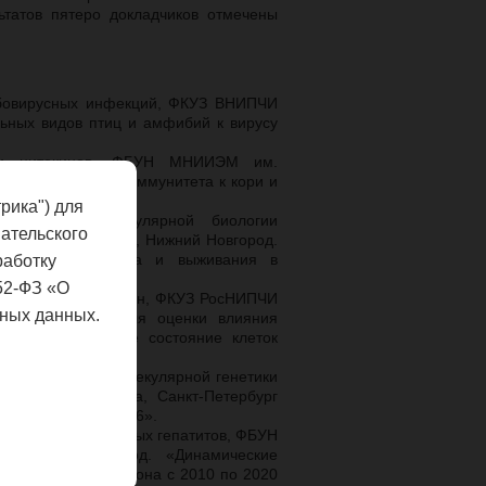
ьтатов пятеро докладчиков отмечены
рбовирусных инфекций, ФКУЗ ВНИПЧИ
льных видов птиц и амфибий к вирусу
рии цитокинов, ФБУН МНИИЭМ им.
оствакцинального иммунитета к кори и
рика") для
оратории молекулярной биологии
ательского
Роспотребнадзора, Нижний Новгород.
ных путей апоптоза и выживания в
работку
52-ФЗ «О
рии холерных вакцин, ФКУЗ РосНИПЧИ
ных данных.
еского подхода для оценки влияния
а физиологическое состояние клеток
ватель группы молекулярной генетики
Роспотребнадзора, Санкт-Петербург
илломавируса hpv16».
идемиологии вирусных гепатитов, ФБУН
, Нижний Новгород.
«
Динамические
жегородского региона с 2010 по 2020