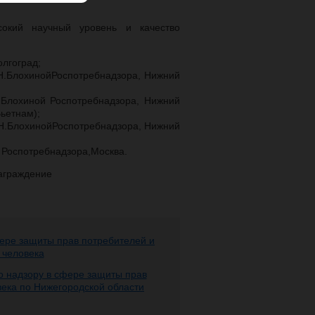
сокий научный уровень и качество
лгоград;
Н.Блохиной
Роспотребнадзора, Нижний
Н.Блохиной
Роспотребнадзора, Нижний
Вьетнам);
Н.Блохиной
Роспотребнадзора, Нижний
 Роспотребнадзора,
Москва.
аграждение
ере защиты прав потребителей и
 человека
 надзору в сфере защиты прав
века по Нижегородской области