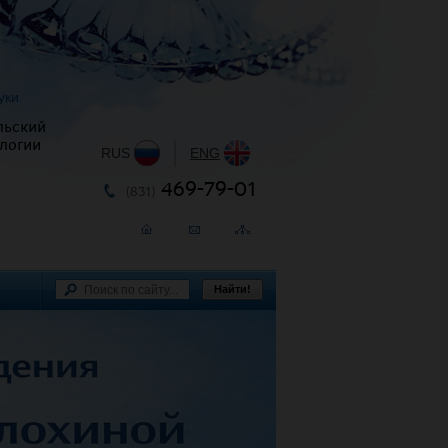
уки
льский
логии
RUS
|
ENG
469-79-01
(831)
Найти!