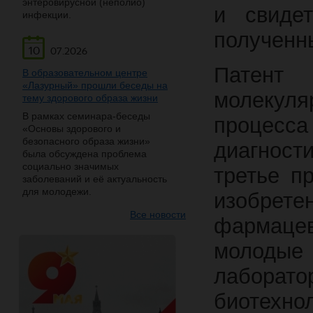
энтеровирусной (неполио)
и свидет
инфекции.
полученн
10
07.2026
Пате
В образовательном центре
«Лазурный» прошли беседы на
молекул
тему здорового образа жизни
В рамках семинара-беседы
процес
«Основы здорового и
безопасного образа жизни»
диагност
была обсуждена проблема
социально значимых
третье п
заболеваний и её актуальность
для молодежи.
изобрет
Все новости
фармацев
молодые
лаборат
биотехно