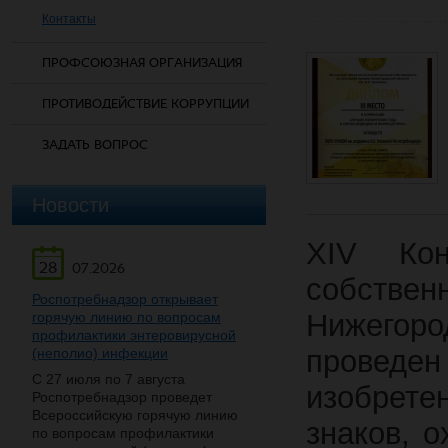
Контакты
ПРОФСОЮЗНАЯ ОРГАНИЗАЦИЯ
ПРОТИВОДЕЙСТВИЕ КОРРУПЦИИ
ЗАДАТЬ ВОПРОС
Новости
XIV Кон
28
07.2026
собств
Роспотребнадзор открывает
Нижегоро
горячую линию по вопросам
профилактики энтеровирусной
провед
(неполио) инфекции
С 27 июля по 7 августа
изобрете
Роспотребнадзор проведет
Всероссийскую горячую линию
знаков, 
по вопросам профилактики