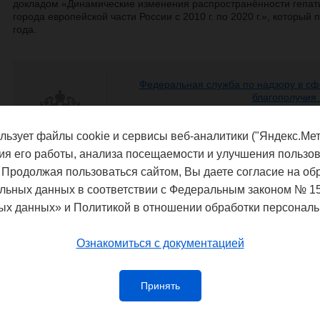
докладом «Динамические изменения распространённости гепати
города европейской части России с 2010 г. по 2020 г.», который
года.
Федеральная служба по надзору в сф
благополучия
Управление Федеральной службы по
потребителей и благополучия чело
льзует файлы cookie и сервисы веб-аналитики ("Яндекс.Мет
ия его работы, анализа посещаемости и улучшения пользов
 Продолжая пользоваться сайтом, Вы даете согласие на об
льных данных в соответствии с Федеральным законом № 1
ых данных» и Политикой в отношении обработки персональ
Ознакомиться с документацией
Принять