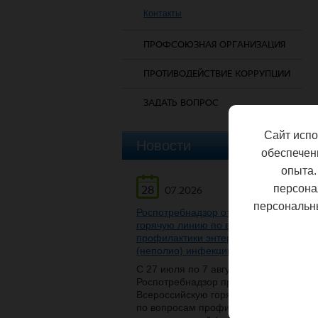
Контакты
ПРОФСОЮЗНАЯ ОРГАНИЗАЦИЯ
ПРОТИВОДЕЙСТВИЕ КОРРУПЦИИ
ЗАДАТЬ ВОПРОС
Сайт испо
Новости
обеспечен
опыта.
персона
28
07.2026
персональн
Роспотребнадзор открывает
горячую линию по вопросам
профилактики энтеровирусной
(неполио) инфекции
С 27 июля по 7 августа
Роспотребнадзор проведет
Всероссийскую горячую линию
по вопросам профилактики