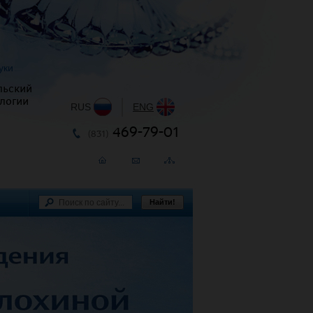
уки
льский
логии
RUS
|
ENG
469-79-01
(831)
Найти!