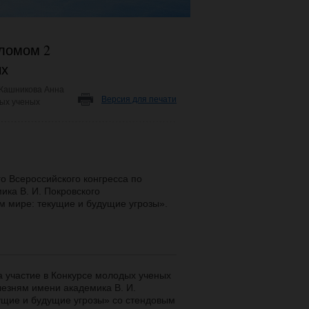
ломом 2
ых
Кашникова Анна
Версия для печати
дых ученых
го Всероссийского конгресса по
ка В. И. Покровского
 мире: текущие и будущие угрозы».
 участие в Конкурсе молодых ученых
лезням имени академика В. И.
ущие и будущие угрозы» со стендовым