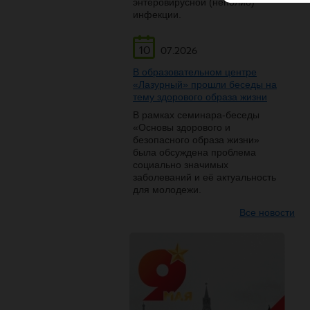
энтеровирусной (неполио)
инфекции.
10
07.2026
В образовательном центре
«Лазурный» прошли беседы на
тему здорового образа жизни
В рамках семинара-беседы
«Основы здорового и
безопасного образа жизни»
была обсуждена проблема
социально значимых
заболеваний и её актуальность
для молодежи.
Все новости