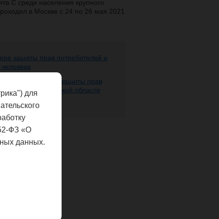
та С среди населения крупного
 проходил в Москве с 24 по 26 мая 2021
ере защиты прав потребителей и
 человека
 надзору в сфере защиты прав
века по Нижегородской области
рика") для
ательского
работку
52-ФЗ «О
ных данных.