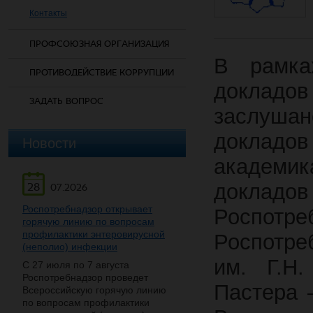
Контакты
ПРОФСОЮЗНАЯ ОРГАНИЗАЦИЯ
В рамка
ПРОТИВОДЕЙСТВИЕ КОРРУПЦИИ
докладо
ЗАДАТЬ ВОПРОС
заслуша
докладов
Новости
академик
докла
28
07.2026
Роспотребнадзор открывает
Роспотр
горячую линию по вопросам
профилактики энтеровирусной
Роспотр
(неполио) инфекции
им. Г.Н
С 27 июля по 7 августа
Роспотребнадзор проведет
Пастера 
Всероссийскую горячую линию
по вопросам профилактики