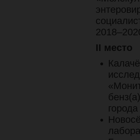
энтеро
социали
2018–2020
II
место
Калачё
иссл
«Мон
бенз(
города
Новос
лабор