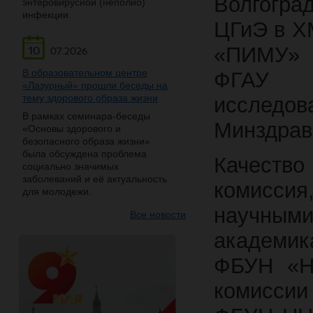
Волгогра
энтеровирусной (неполио)
инфекции.
ЦГиЭ в Х
«ПИМУ» 
10
07.2026
В образовательном центре
ФГАУ «
«Лазурный» прошли беседы на
тему здорового образа жизни
исследов
В рамках семинара-беседы
Минздрав
«Основы здорового и
безопасного образа жизни»
была обсуждена проблема
Качеств
социально значимых
заболеваний и её актуальность
комисс
для молодежи.
научным
Все новости
академик
ФБУН «Н
комиссии