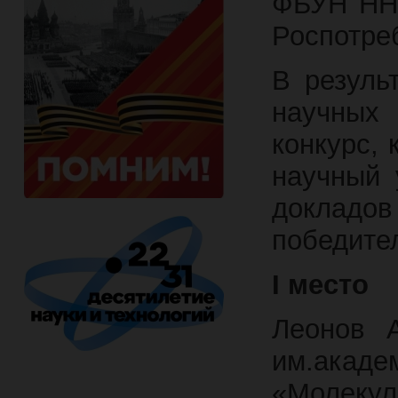
ФБУН ННИ
Роспотре
В резуль
научных
конкурс, 
научный 
доклад
победите
I
место
Леонов 
им.акад
«Молекул