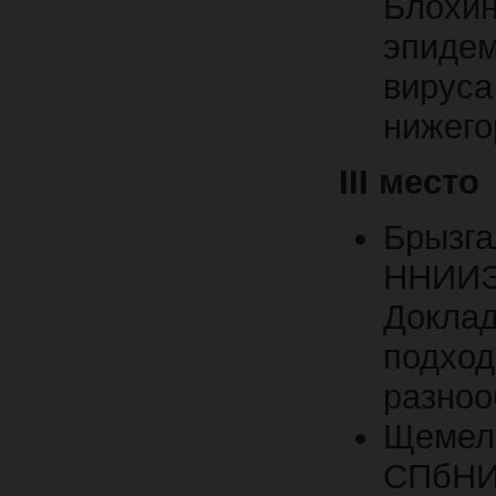
Блохин
эпидем
вирус
нижего
III
место
Брызг
ННИИЭ
Докла
подх
разноо
Щемел
СПбН