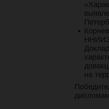
«Харак
выявл
Петерб
Корне
ННИИЭ
Докл
хара
довак
на тер
Победите
дипломам