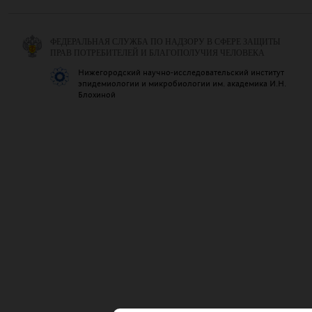
ФЕДЕРАЛЬНАЯ СЛУЖБА ПО НАДЗОРУ В СФЕРЕ ЗАЩИТЫ
ПРАВ ПОТРЕБИТЕЛЕЙ И БЛАГОПОЛУЧИЯ ЧЕЛОВЕКА
Нижегородский научно-исследовательский институт
эпидемиологии и микробиологии им. академика И.Н.
Блохиной