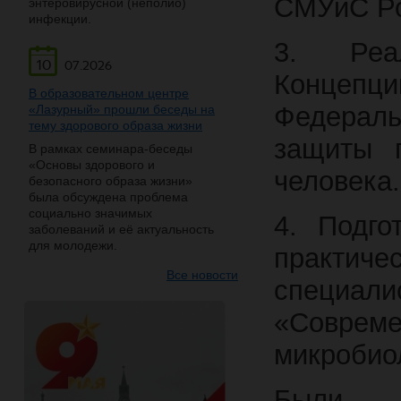
СМУиС Ро
энтеровирусной (неполио)
инфекции.
3. Реа
10
07.2026
Концеп
В образовательном центре
Федерал
«Лазурный» прошли беседы на
тему здорового образа жизни
защиты п
В рамках семинара-беседы
«Основы здорового и
человека.
безопасного образа жизни»
была обсуждена проблема
социально значимых
4. Подго
заболеваний и её актуальность
для молодежи.
практиче
Все новости
специа
«Соврем
микробиол
Были 