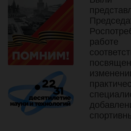
предста
Предсе
Роспотр
работе
соответс
посвящен
изменени
практиче
специа
добавлен
спортивн