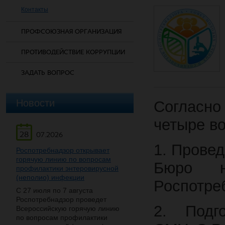
Контакты
ПРОФСОЮЗНАЯ ОРГАНИЗАЦИЯ
ПРОТИВОДЕЙСТВИЕ КОРРУПЦИИ
ЗАДАТЬ ВОПРОС
Новости
Согласно
четыре в
28
07.2026
1. Прове
Роспотребнадзор открывает
горячую линию по вопросам
Бюро н
профилактики энтеровирусной
(неполио) инфекции
Роспотреб
С 27 июля по 7 августа
Роспотребнадзор проведет
2. Подг
Всероссийскую горячую линию
по вопросам профилактики