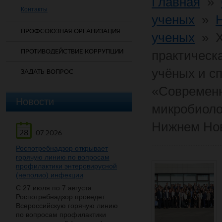
Главная
»
Контакты
ученых
»
ПРОФСОЮЗНАЯ ОРГАНИЗАЦИЯ
ученых
»
ПРОТИВОДЕЙСТВИЕ КОРРУПЦИИ
практическ
учёных и с
ЗАДАТЬ ВОПРОС
«Современн
Новости
микробиоло
Нижнем Но
28
07.2026
Роспотребнадзор открывает
горячую линию по вопросам
профилактики энтеровирусной
(неполио) инфекции
С 27 июля по 7 августа
Роспотребнадзор проведет
Всероссийскую горячую линию
по вопросам профилактики