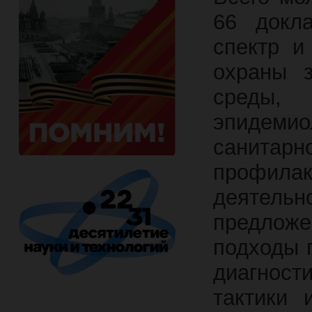
66 докл
спектр и
охраны 
сред
эпидеми
санитарн
профила
деятель
предлож
подходы 
диагност
тактики 