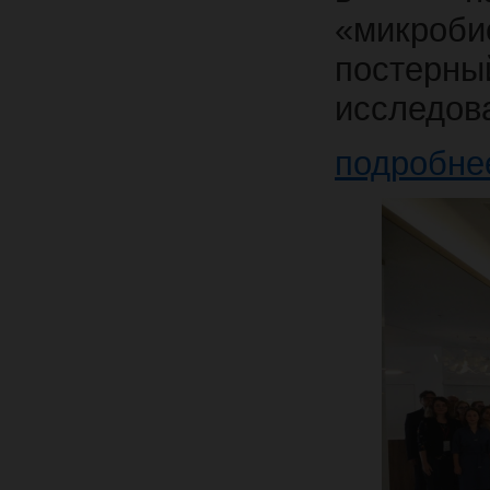
«микроб
постер
исследова
подробне