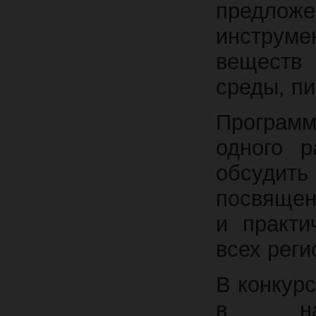
предлож
инструм
веществ 
среды, пи
Программ
одного р
обсудит
посвящен
и практи
всех реги
В конкур
в напр