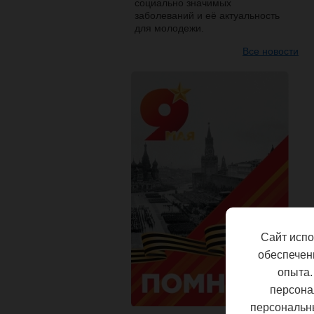
социально значимых
заболеваний и её актуальность
для молодежи.
Все новости
Сайт испо
обеспечен
опыта.
персона
персональн