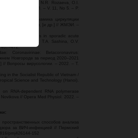
a, N.V. Ponomareva, N.R. Rozaeva, O.I.
ines (Basel). – 2023. – V. 11, No 5. – P.
 Сообщение II: динамика циркуляции
ова, К.Ф. Хафизов, [и др.] // ЖМЭИ. –
GII.3[P12] norovirus in sporadic acute
1 / N.V. Epifanova, T.A. Sashina, O.V.
P. 467–472.
: Coronavirinae: Betacoronavirus:
ижнем Новгороде за период 2020–2021
.] // Вопросы вирусологии. – 2022. – Т.
ting in the Socialist Republic of Vietnam /
 Tropical Science and Technology (Hanoi).
sed on RNA-dependent RNA polymerase
 Novikova // Opera Med Physiol. 2022. –
ки:
е пространственных способов анализа
дзора за ВИЧ-инфекцией // Пермский
7816/pmj426144-152