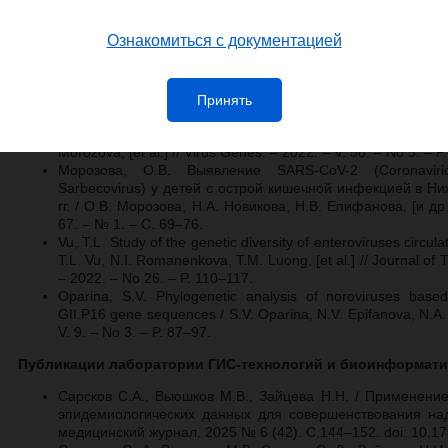
Solution / N.I. Romanenkova, T.T.T. Nguyen, L.N. Golitsyn
Kanaeva, A.V. Leonov , N.A. Novikova, M.A. Bichurina // Vacc
Ознакомиться с документацией
931.
Акимкин, В.Г. COVID-19: эволюция пандемии в России.
геновариантов вируса SARS-CoV-2 / В.Г. Акимкин, А.Ю. Поп
2022. –Т. 99, № 4. – С. 381–396.
Принять
Epifanova, N.V. An increase in prevalence of recombinant 
diarrhea in children in Nizhny Novgorod, Russia, 2018–202
Morozova, [et al.] // Virus Genes. – 2022. – V. 58. – No 5. – 
Морозова, О.В. Выявление SARS-CoV-2 (Coronaviridae
Sarbecovirus) у детей с острой кишечной инфекцией в Н
гг. / О.В. Морозова, Н.А. Новикова, Н.В. Епифанова, [и др
67. – № 1. – С. 69–76.
Vu, Т.L. Study of the genetic diversity of enteroviruses circula
Т.L. Vu, N.I. Romanenkova, Т.М. Luong, [et al.] // Journal of
– 2022. – No 26. – P. 110–117.
Oparina, S.V. Phylogenetic analysis of noroviruses ba
GII.P16 gene sequences / S.V. Oparina, N.V. Epifanova, N.A.
V. 9. – No 3. – P. 87–97.
Публикации лаборатории ГИС-технологий и биоинформати
Сарсков С.А., Вьюшков М.В., Зайцева Н.Н. / Применени
эпидемиологических данных для совершенствования на
медицинский журнал. 2025 № 6 (42). С.144–152. doi: 10.1