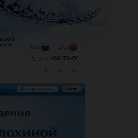
уки
льский
логии
RUS
|
ENG
469-79-01
(831)
Найти!