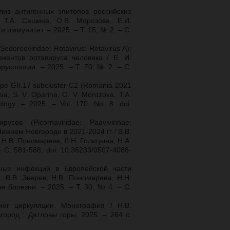
лиз антигенных эпитопов российских
Т.А. Сашина, О.В. Морозова, Е.И.
 иммунитет. – 2025. – Т. 15, № 2. – С.
doreoviridae: Rotavirus: Rotavirus A):
иантов ротавируса человека / Е. И.
русологии. – 2025. – Т. 70, № 2. – С.
ype GII.17 subcluster C2 (Romania-2021
va, S. V. Oparina, O. V. Morozova, T.A.
ology. – 2025. – Vol. 170, No. 8. doi:
сов (Picornaviridae: Paavivirinae:
Нижнем Новгороде в 2021-2024 гг / В.В.
 Н.В. Пономарева, Л.Н. Голицына, Н.А.
 С. 581-588. doi: 10.36233/0507-4088-
сных инфекций в Европейской части
, В.В. Зверев, Н.В. Пономарева, Н.Н.
 болезни. – 2025. – Т. 30, № 4. – С.
инг циркуляции. Монография / Н.В.
ород : Дятловы горы, 2025. – 264 с.