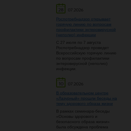
28
07.2026
Роспотребнадзор открывает
горячую линию по вопросам
профилактики энтеровирусной
(неполио) инфекции
С 27 июля по 7 августа
Роспотребнадзор проведет
Всероссийскую горячую линию
по вопросам профилактики
энтеровирусной (неполио)
инфекции.
10
07.2026
В образовательном центре
«Лазурный» прошли беседы на
тему здорового образа жизни
В рамках семинара-беседы
«Основы здорового и
безопасного образа жизни»
была обсуждена проблема