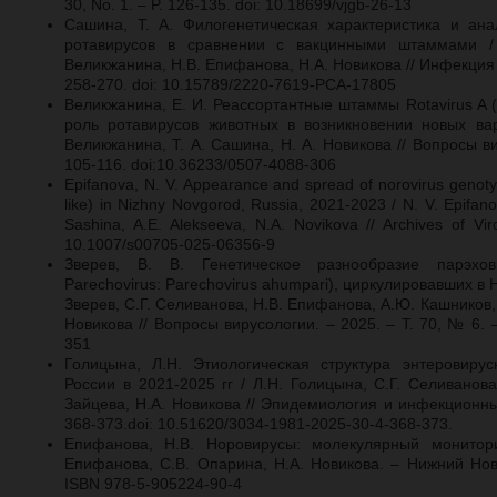
30, No. 1. – P. 126-135. doi: 10.18699/vjgb-26-13
Сашина, Т. А. Филогенетическая характеристика и ана
ротавирусов в сравнении с вакцинными штаммами / 
Великжанина, Н.В. Епифанова, Н.А. Новикова // Инфекция и
258-270. doi: 10.15789/2220-7619-PCA-17805
Великжанина, Е. И. Реассортантные штаммы Rotavirus A (Se
роль ротавирусов животных в возникновении новых вар
Великжанина, Т. А. Сашина, Н. А. Новикова // Вопросы ви
105-116. doi:10.36233/0507-4088-306
Epifanova, N. V. Appearance and spread of norovirus genot
like) in Nizhny Novgorod, Russia, 2021-2023 / N. V. Epifano
Sashina, A.E. Alekseeva, N.A. Novikova // Archives of Vir
10.1007/s00705-025-06356-9
Зверев, В. В. Генетическое разнообразие парэховиру
Parechovirus: Parechovirus ahumpari), циркулировавших в 
Зверев, С.Г. Селиванова, Н.В. Епифанова, А.Ю. Кашников,
Новикова // Вопросы вирусологии. – 2025. – Т. 70, № 6. –
351
Голицына, Л.Н. Этиологическая структура энтеровиру
России в 2021-2025 гг / Л.Н. Голицына, С.Г. Селиванова
Зайцева, Н.А. Новикова // Эпидемиология и инфекционные
368-373.doi: 10.51620/3034-1981-2025-30-4-368-373.
Епифанова, Н.В. Норовирусы: молекулярный монитор
Епифанова, С.В. Опарина, Н.А. Новикова. – Нижний Новг
ISBN 978-5-905224-90-4