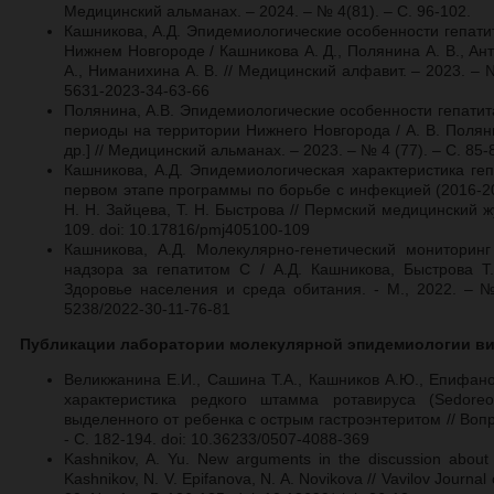
Медицинский альманах. – 2024. – № 4(81). – С. 96-102.
Кашникова, А.Д. Эпидемиологические особенности гепати
Нижнем Новгороде / Кашникова А. Д., Полянина А. В., Анти
А., Ниманихина А. В. // Медицинский алфавит. – 2023. – №
5631-2023-34-63-66
Полянина, А.В. Эпидемиологические особенности гепатит
периоды на территории Нижнего Новгорода / А. В. Поляни
др.] // Медицинский альманах. – 2023. – № 4 (77). – С. 85-
Кашникова, А.Д. Эпидемиологическая характеристика ге
первом этапе программы по борьбе с инфекцией (2016-202
Н. Н. Зайцева, Т. Н. Быстрова // Пермский медицинский жу
109. doi: 10.17816/pmj405100-109
Кашникова, А.Д. Молекулярно-генетический мониторинг
надзора за гепатитом С / А.Д. Кашникова, Быстрова Т.Н
Здоровье населения и среда обитания. - М., 2022. – №
5238/2022-30-11-76-81
Публикации лаборатории молекулярной эпидемиологии в
Великжанина Е.И., Сашина Т.А., Кашников А.Ю., Епифано
характеристика редкого штамма ротавируса (Sedoreovi
выделенного от ребенка с острым гастроэнтеритом // Вопро
- C. 182-194. doi: 10.36233/0507-4088-369
Kashnikov, A. Yu. New arguments in the discussion about t
Kashnikov, N. V. Epifanova, N. A. Novikova // Vavilov Journal