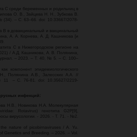
та С среди беременных и родильниц в
пова О. В., Зайцева Н. Н., Зубкова В.
 (34). – С. 63–66. doi: 10.33667/2078-
а В в довакцинальный и вакцинальный
на, А. А. Корнева, А. Д. Кашникова [и
89.
патита С в Нижегородском регионе на
1) / А.Д. Кашникова, А. В. Полянина,
рнал. – 2023. – Т. 40, № 5. – С. 100–
 как компонент эпидемиологического
., Полянина А.В., Залесских А.А. //
 11 – С. 76-81. doi: 10.35627/2219-
ирусных инфекций:
ва Н.В., Новикова Н.А. Молекулярная
ridae: Rotavirus) генотипа G2P[9],
сы вирусологии. - 2026. - Т. 71. - №2.
he nature of picobirnaviruses / A. Yu.
 of Genetics and Breeding. – 2026. – Vol.