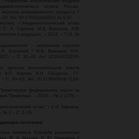
. / Разработка аналитических модулей
демиологического атласа России.
 анализа эпидемического процесса //
24. doi: 10.17691/stm2024.16.6.02
мплекс «Эпидемиологический атлас
С. А. Сарсков, М.В. Вьюшков, А.В.
нологии в медицине
. – 2023. – Т.15, №
идемиологии – актуальное научное
Н. Блохиной / М.В. Вьюшков, Н.Н.
37). – С. 31–42. doi: 10.35627/2219-
ых органов исполнительной власти
 А.П. Карпик, В.И. Обиденко, Г.Г.
– С. 49–63. doi: 10.22389/0016-7126-
Приволжском федеральном округе за
диум Приволжье. – 2020. – № 2 (179). –
миологический атлас" / Е.И. Ефимов,
 – № 2.– С. 3–18.
ндикации
патогенов:
нтных штаммов Klebsiella pneumoniae
ина, М. А. Махова, И. Ю. Широкова //