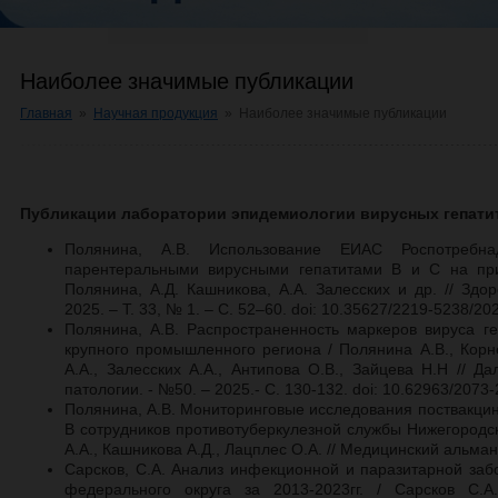
Наиболее значимые публикации
Главная
»
Научная продукция
»
Наиболее значимые публикации
Публикации лаборатории эпидемиологии вирусных гепати
Полянина, А.В. Использование ЕИАС Роспотребна
парентеральными вирусными гепатитами B и С на при
Полянина, А.Д. Кашникова, А.А. Залесских и др. // Здо
2025. – Т. 33, № 1. – С. 52–60. doi: 10.35627/2219-5238/20
Полянина, А.В. Распространенность маркеров вируса г
крупного промышленного региона / Полянина А.В., Корне
А.А., Залесских А.А., Антипова О.В., Зайцева Н.Н // 
патологии. - №50. – 2025.- С. 130-132. doi: 10.62963/207
Полянина, А.В. Мониторинговые исследования поствакцин
В сотрудников противотуберкулезной службы Нижегородск
А.А., Кашникова А.Д., Лацплес О.А. // Медицинский альмана
Сарсков, С.А. Анализ инфекционной и паразитарной за
федерального округа за 2013-2023гг. / Сарсков С.А