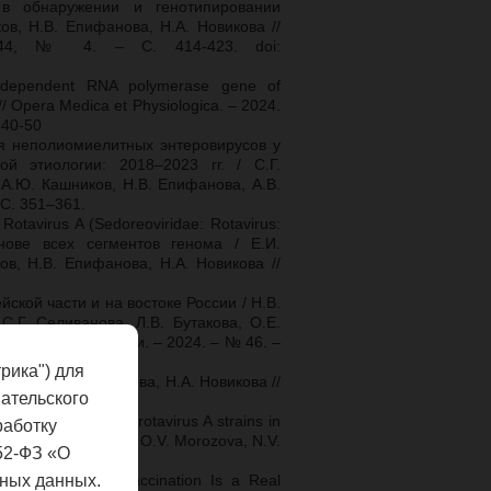
 в обнаружении и генотипировании
ов, Н.В. Епифанова, Н.А. Новикова //
144, № 4. – С. 414-423. doi:
NA-dependent RNA polymerase gene of
// Opera Medica et Physiologica. – 2024.
-40-50
я неполиомиелитных энтеровирусов у
 этиологии: 2018–2023 гг. / С.Г.
 А.Ю. Кашников, Н.В. Епифанова, А.В.
 C. 351–361.
avirus A (Sedoreoviridae: Rotavirus:
снове всех сегментов генома / Е.И.
в, Н.В. Епифанова, Н.А. Новикова //
ской части и на востоке России / Н.В.
С.Г. Селиванова, Л.В. Бутакова, О.Е.
кционной патологии. – 2024. – № 46. –
рика") для
ков, Н.В. Епифанова, Н.А. Новикова //
ательского
№3. – С. 264–275.
re and reassortant rotavirus A strains in
работку
a, E.I. Velikzhanina, O.V. Morozova, N.V.
52-ФЗ «О
168, No 8. – P. 215.
ных данных.
 South Vietnam: Vaccination Is a Real