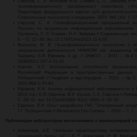
Сарсков, С. А. Вьюшков М.В, Славин С. Л., Зайцева Н.Н
геоинформационного программного комплекса «Эпи
Территория федерального округа» для дополнительного
Современные технологии в медицине. 2024. №6 (16). С.17–
Сарсков, С. А. Геоинформационный программный ко
России» по актуальным инфекционным заболеваниям / 
Полянина, С. Л. Славин, Н.Н. Зайцева //
Современные тех
6. – С. 22–30. doi: 10.17691/stm2023.15.6.03
Вьюшков, М. В. Геоинформационные технологии в эп
направление деятельности ННИИЭМ им. академика И.
Зайцева, Е.И. Ефимов, и др. // ЗНИСО. – 2021. – №4 (3
5238/2021-337-4-31-42
Карпик, А.П. Исследование потребности федеральн
Российской Федерации в пространственных данных /
Побединский // Геодезия и картография. – 2021. – № 2. 
2021-968-2-49-63
Ефимов, Е.И. Анализ инфекционной заболеваемости в 
2019 год / Е.И. Ефимов, В.И. Ершов, С.А. Сарсков // Реме
С. 28–31. doi: 10.21145/2686−8113−2020−2−28−31
Ефимов, Е.И. Опыт разработки ГИС "Электронный эпиде
Г.Г. Побединский // Интерэкспо Гео-Сибирь. – 2020. – Т. 1.
Публикации лаборатории метагеномики и молекулярной и
Алексеева, А.Е. Геномная характеристика полирезисте
клональной группы 147 / А. Е. Алексеева, Н. Ф. Брусниг