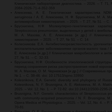
Клиническая лабораторная диагностика. – 2026. – Т. 71, №
2084-2026-71-4-352-359
Алексеева, А. Е. Генетическая характеристика ND
aeruginosa / А. Е. Алексеева, Н. Ф. Бруснигина, М. А. 
антимикробная химиотерапия. – 2025. – Т. 27, № S1. – С. 
Бруснигина, Н.Ф. Молекулярно-генетическая характ
Streptococcus pneumoniae, выделенных у детей с внеболь
М. А. Махова, А. Е. Алексеева [и др.] // Клиничес
химиотерапия. – 2025. – Т. 27, № S1. – С. 14.
Колесникова Е.А. Антибиотикорезистентность урогенит
воспалительными заболеваниями органов малого таза / Е.
Е. Алексеева [и др.] // Клиническая микробиология и ант
27, № S1. – С. 32-33.
Бруснигина, Н.Ф. Особенности этиологической структур
период сохранения риска распространения новой коронав
М. А. Махова, О. М. Черневская [и др.] // Современные пр
№ 1. – С. 38-46. doi: 10.17513/spno.33950
Kolesnikova, E.A. Genetic diversity and phylogeny of Russ
Kolesnikova, N. F. Brusnigina, A. E. Alekseeva, M. A. Mak
2025. – Vol. 12, No. 1. – P. 72-82. doi:10.24412/2500-2295-
Brusnigina, N.F. Genetic characteristics of Streptococcus p
with community-acquired pneumonia / N. F. Brusnigina, M. 
Opera Medica et Physiologica. – 2025. – Vol. 12, No. 4. – P
70-81
Ванькова, О. Е. Распространение и филогенетический ан