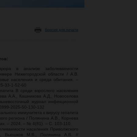
Версия для печати
тов:
дзора в анализе заболеваемости
мере Нижегородской области / А.В.
ровье населения и среда обитания. –
25-33-1-52-60
епатита В среди взрослого населения
ва А.А., Кашникова А.Д., Новоселова
Дальневосточный журнал инфекционной
3-2899-2025-50-130-132
ального иммунитета к вирусу гепатита
ого региона / Полянина А.В., Корнева
х. – 2024. – № 4(81). – С. 103-110.
болеваемости населения Приволжского
., Вьюшков М.В., Полянина А.В. //