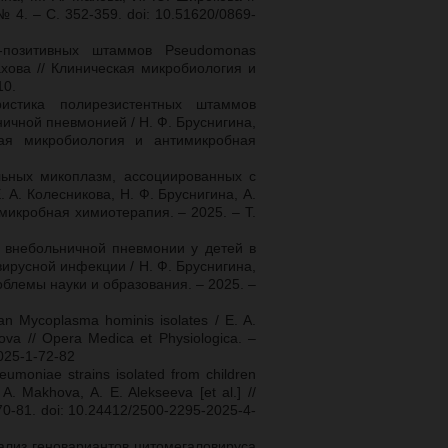
 4. – С. 352-359. doi: 10.51620/0869-
M-позитивных штаммов Pseudomonas
Махова // Клиническая микробиология и
10.
еристика полирезистентных штаммов
ничной пневмонией / Н. Ф. Бруснигина,
кая микробиология и антимикробная
альных микоплазм, ассоциированных с
 А. Колесникова, Н. Ф. Бруснигина, А.
имикробная химиотерапия. – 2025. – Т.
ы внебольничной пневмонии у детей в
ирусной инфекции / Н. Ф. Бруснигина,
облемы науки и образования. – 2025. –
ian Mycoplasma hominis isolates / E. A.
hova // Opera Medica et Physiologica. –
2025-1-72-82
neumoniae strains isolated from children
A. Makhova, A. E. Alekseeva [et al.] //
. 70-81. doi: 10.24412/2500-2295-2025-4-
ализ геновариантов цитомегаловируса