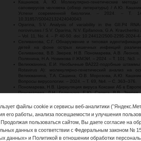
Кашников, А. Ю. Молекулярно-генетические методы
саповирусов человека (обзор литературы) / А.Ю. Кашник
Успехи современной биологии. – 2024. – Т. 
10.31857/S0042132424040043
Oparina, S.V. Analysis of variability in the GII.P4 R
noroviruses / S.V. Oparina, N.V. Epifanova, G.A. Kravchenko 
– Vol. 11, No. 4. – P. 40-50. doi: 10.24412/2500-2295-2024-4
Селиванова, С.Г. Обнаружение и типовая идентификаци
детей на фоне острых кишечных инфекций различной
Селиванова, В.В. Зверев, Н.В. Пономарева, А.В. Леонов,
Полянина, Н.А. Новикова // ЖМЭИ. – 2024. – Т. 101, №3. –
Великжанина, Е.И. Необычные ВА222-подобные штаммы Rot
Rotavirus A): молекулярно-генетический анализ на о
Великжанина, Т.А. Сашина, О.В. Морозова, А.Ю. Кашнико
Вопросы вирусологии. – 2024. – Т. 69, №4. – C. 363–376.
Пономарева, Н.В. Циркуляция вируса Коксаки А5 в Европей
Пономарева, Л.Н. Голицына, Е.Ю. Сапега, В.В. Зверев, 
Троценко, Н.А. Новикова // Дальневосточный журнал инфе
С. 28–32.
льзует файлы cookie и сервисы веб-аналитики ("Яндекс.Мет
Кашников, А.Ю. О природе пикобирнавирусов / А.Ю. Кашни
ия его работы, анализа посещаемости и улучшения пользов
Вавиловский журнал генетики и селекции. – 2023. – Т. 27, 
Sashina, T.A. Detection and full-genotype determination of ra
 Продолжая пользоваться сайтом, Вы даете согласие на об
Nizhny Novgorod in the European part of Russia / T.A. Sashin
льных данных в соответствии с Федеральным законом № 1
Epifanova, N.A. Novikova // Archives of Virology. – 2023. – V. 
ых данных» и Политикой в отношении обработки персональ
Romanenkova, N.I. Enterovirus 71-Associated Infection in