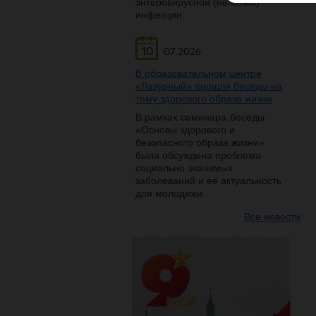
энтеровирусной (неполио)
инфекции.
10
07.2026
В образовательном центре
«Лазурный» прошли беседы на
тему здорового образа жизни
В рамках семинара-беседы
«Основы здорового и
безопасного образа жизни»
была обсуждена проблема
социально значимых
заболеваний и её актуальность
для молодежи.
Все новости