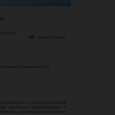
МУ
Четвертый
Версия для печати
ine-семинар, проводимый СМУ
ти разработки и усовершенствования
нома патогенных микроорганизмов и
приятием, организованным Советами