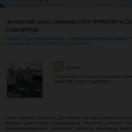
Четвертый online-семинар СМУ ННИИЭМ и С
СтавНИПЧИ
Главная
»
Совет молодых ученых
»
Новости Совета молодых ученых
»
online-семинар СМУ ННИИЭМ и СМУ СтавНИПЧИ
02
10.2017
29 сентября состоялся ежегодный onl
ННИИЭМ и СМУ СтавНИПЧИ
Online-семинар "Научные достижения молодых ученых в облас
методов диагностики инфекционных болезней, анализа ге
биоинформационных технологий" является ежегодным меро