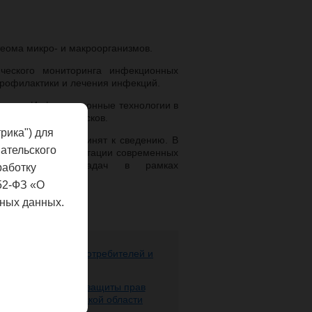
теома микро- и макроорганизмов.
ического мониторинга инфекционных
профилактики и лечения инфекций.
кциями. Информационные технологии в
емиологических рисков.
рика") для
иал сообщений принят к сведению. В
ательского
и дальнейшей адаптации современных
биологических задач в рамках
работку
 заболеваний.
52-ФЗ «О
ных данных.
ере защиты прав потребителей и
 человека
 надзору в сфере защиты прав
века по Нижегородской области