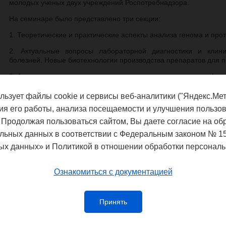
молодых ученых двух учреждений Роспотребнадзора.
На семинаре было представлено три секции:
1. Теоретические и практические аспекты анализа генома и про
2. Актуальные вопросы лабораторной диагностики и клин
болезней. Новые биотехнологии производства препаратов для 
3. Актуальные вопросы эпидемиологического надзора за инфе
изучении и мониторинге инфекционных болезней, анализе эпид
льзует файлы cookie и сервисы веб-аналитики ("Яндекс.Мет
Всего было заслушано 11 сообщений молодых ученых. Матер
ия его работы, анализа посещаемости и улучшения пользов
заключении online-семинара сделаны выводы о необходимост
высокотехнологичных методов для решения медико-
 Продолжая пользоваться сайтом, Вы даете согласие на об
эпидемиологического надзора за возбудителями инфекционных
льных данных в соответствии с Федеральным законом № 1
Протокол семинара.
ых данных» и Политикой в отношении обработки персональ
Ознакомиться с документацией
Федеральная служба по надзору в сф
благополучия
Принять
Управление Федеральной службы по
потребителей и благополучия чело