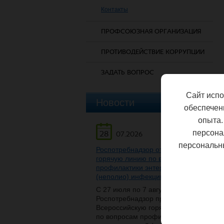
Контакты
ПРОФСОЮЗНАЯ ОРГАНИЗАЦИЯ
ПРОТИВОДЕЙСТВИЕ КОРРУПЦИИ
ЗАДАТЬ ВОПРОС
Сайт испо
Новости
обеспечен
опыта.
персона
28
07.2026
персональн
Роспотребнадзор открывает
горячую линию по вопросам
профилактики энтеровирусной
(неполио) инфекции
С 27 июля по 7 августа
Роспотребнадзор проведет
Всероссийскую горячую линию
по вопросам профилактики