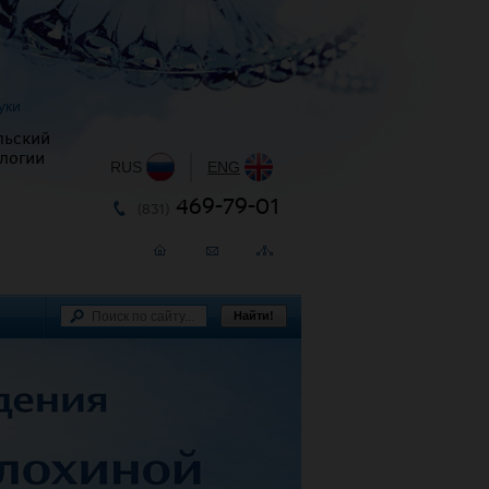
уки
льский
логии
RUS
|
ENG
469-79-01
(831)
Найти!