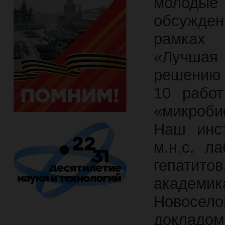
молодые
обсужден
рамках 
«Лучшая
решению 
10 работ
«микробио
Наш инст
м.н.с. л
гепатит
академик
Новосел
докладо