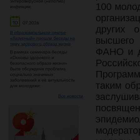
энтеровирусной (неполио)
100 моло
инфекции.
организа
10
07.2026
других о
В образовательном центре
высшего
«Лазурный» прошли беседы на
тему здорового образа жизни
ФАНО и д
В рамках семинара-беседы
«Основы здорового и
Российск
безопасного образа жизни»
была обсуждена проблема
Програм
социально значимых
заболеваний и её актуальность
таким обр
для молодежи.
заслушив
Все новости
посвящен
эпидемио
модерат