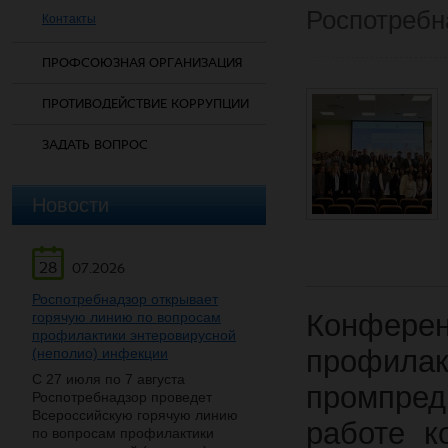
Роспотребн
Контакты
ПРОФСОЮЗНАЯ ОРГАНИЗАЦИЯ
ПРОТИВОДЕЙСТВИЕ КОРРУПЦИИ
ЗАДАТЬ ВОПРОС
Новости
28
07.2026
Роспотребнадзор открывает
Конфере
горячую линию по вопросам
профилактики энтеровирусной
профила
(неполио) инфекции
С 27 июля по 7 августа
промпред
Роспотребнадзор проведет
Всероссийскую горячую линию
работе к
по вопросам профилактики