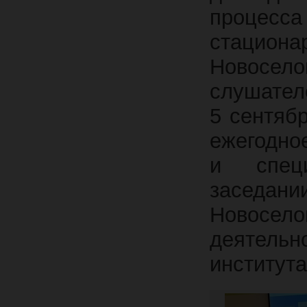
процесса
стациона
Новосе
слушател
5 сентяб
ежегодно
и специ
заседа
Новосел
деятельн
института