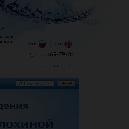
уки
льский
логии
RUS
|
ENG
469-79-01
(831)
Найти!