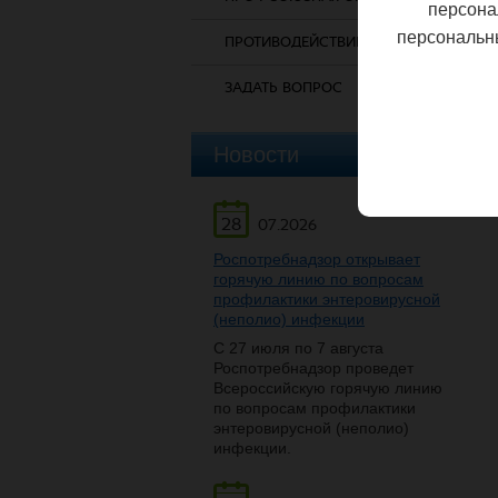
персона
персональн
ПРОТИВОДЕЙСТВИЕ КОРРУПЦИИ
ЗАДАТЬ ВОПРОС
Новости
28
07.2026
Роспотребнадзор открывает
горячую линию по вопросам
профилактики энтеровирусной
(неполио) инфекции
С 27 июля по 7 августа
Роспотребнадзор проведет
Всероссийскую горячую линию
по вопросам профилактики
энтеровирусной (неполио)
инфекции.