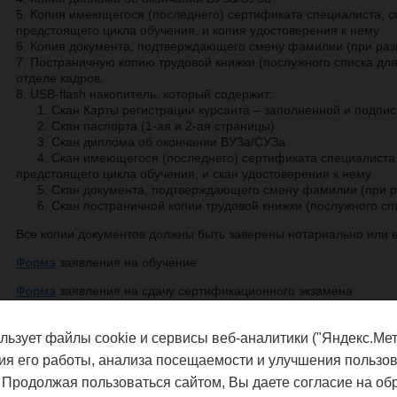
5. Копия имеющегося (последнего) сертификата специалиста, 
предстоящего цикла обучения, и копия удостоверения к нему
6. Копия документа, подтверждающего смену фамилии (при раз
7. Постраничную копию трудовой книжки (послужного списка дл
отделе кадров.
8. USB-flash накопитель, который содержит:
1. Скан Карты регистрации курсанта – заполненной и подпис
2. Скан паспорта (1-ая и 2-ая страницы)
3. Скан диплома об окончании ВУЗа/СУЗа
4. Скан имеющегося (последнего) сертификата специалиста,
предстоящего цикла обучения, и скан удостоверения к нему.
5. Скан документа, подтверждающего смену фамилии (при р
6. Скан постраничной копии трудовой книжки (послужного сп
Все копии документов должны быть заверены нотариально или в
Форма
заявления на обучение
Форма
заявления на сдачу сертификационного экзамена
льзует файлы cookie и сервисы веб-аналитики ("Яндекс.Мет
Федеральная служба по надзору в сф
ия его работы, анализа посещаемости и улучшения пользов
благополучия
 Продолжая пользоваться сайтом, Вы даете согласие на об