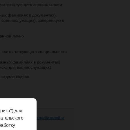
соответствующего специальности
ных фамилиях в документах).
я военнослужащих), заверенную в
анной лично
 соответствующего специальности
азных фамилиях в документах)
иска для военнослужащих).
 отделе кадров.
рика") для
ере защиты прав потребителей и
ательского
 человека
работку