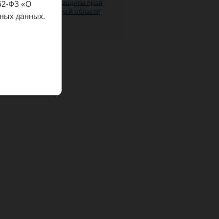
 надзору в сфере защиты прав
52-ФЗ «О
века по Нижегородской области
ных данных.