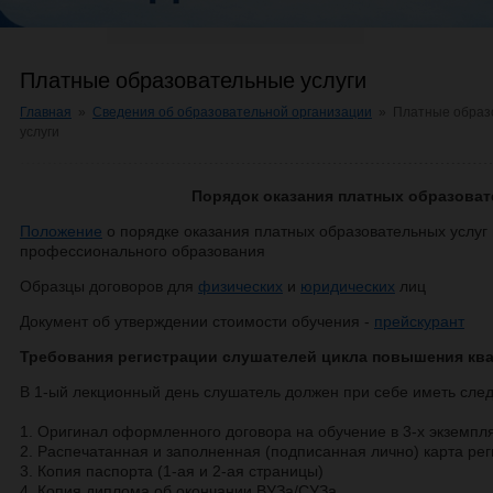
Платные образовательные услуги
Главная
»
Сведения об образовательной организации
»
Платные образ
услуги
Порядок оказания платных образоват
Положение
о порядке оказания платных образовательных услуг
профессионального образования
Образцы договоров для
физических
и
юридических
лиц
Документ об утверждении стоимости обучения -
прейскурант
Требования регистрации слушателей цикла повышения кв
В 1-ый лекционный день слушатель должен при себе иметь сле
1. Оригинал оформленного договора на обучение в 3-х экземпл
2. Распечатанная и заполненная (подписанная лично) карта ре
3. Копия паспорта (1-ая и 2-ая страницы)
4. Копия диплома об окончании ВУЗа/СУЗа