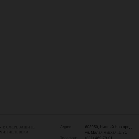
Адрес:
603950, Нижний Новгород,
У В СФЕРЕ ЗАЩИТЫ
УЧИЯ ЧЕЛОВЕКА
ул. Малая Ямская, д. 71
Телефон:
(831)
469-79-01