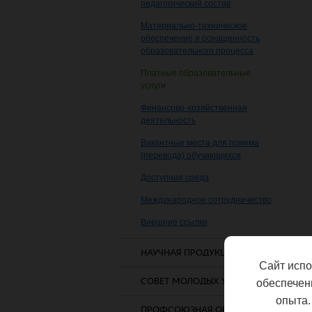
педагогический состав
Материально-техническое
обеспечение и оснащенность
образовательного процесса
Платные образовательные
услуги
Финансово-хозяйственная
деятельность
Вакантные места для приема
(перевода) обучающихся
Доступная среда
Международное сотрудничество
Внешние ссылки
НАУЧНАЯ ПРОДУКЦИЯ
Сайт испо
СОВЕТ МОЛОДЫХ УЧЕНЫХ
обеспечен
опыта.
ПРОФСОЮЗНАЯ ОРГАНИЗАЦИЯ