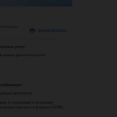
овательные
Версия для печати
ельных услуг:
 в рамках дополнительного
алификации:
дующие документы:
ярах (с подписями и печатями)
гистрации курсанта в формате EXSEL